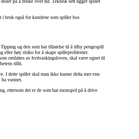
stoler på å bruke over tid. Teknisk sett ligger spillet
 i bruk også for kundene som spiller hos
pping og den som har tillatelse til å tilby pengespill
ng eller høy risiko for å skape spilleproblemer.
som omfattes av hvitvaskingsloven, skal være egnet til
tens tillit.
re. I dette spillet skal man ikke kunne delta mer enn
 ha vunnet.
ing, ettersom det er de som har monopol på å drive