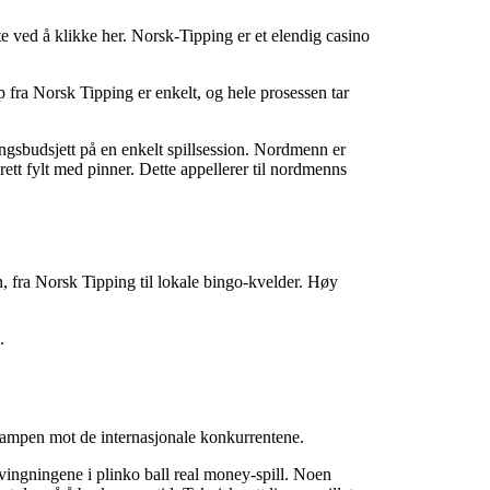
te ved å klikke her. Norsk-Tipping er et elendig casino
pp fra Norsk Tipping er enkelt, og hele prosessen tar
ningsbudsjett på en enkelt spillsession. Nordmenn er
brett fylt med pinner. Dette appellerer til nordmenns
sjon, fra Norsk Tipping til lokale bingo-kvelder. Høy
.
 kampen mot de internasjonale konkurrentene.
svingningene i plinko ball real money-spill. Noen