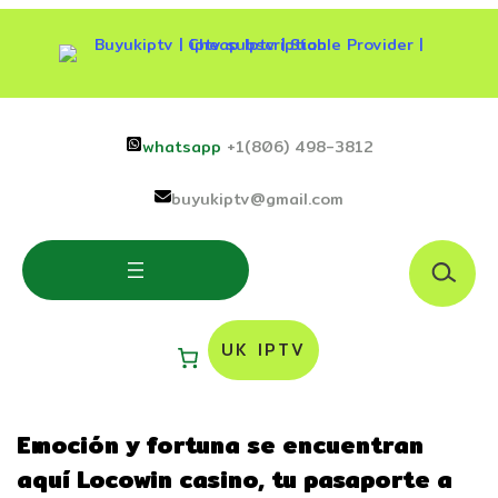
Skip
to
content
whatsapp
+1(806) 498-3812
buyukiptv@gmail.com
S
e
a
r
UK IPTV
c
h
Emoción y fortuna se encuentran
aquí Locowin casino, tu pasaporte a