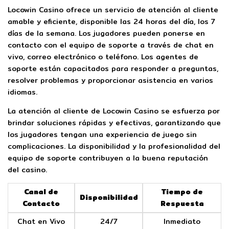
Locowin Casino ofrece un servicio de atención al cliente
amable y eficiente, disponible las 24 horas del día, los 7
días de la semana. Los jugadores pueden ponerse en
contacto con el equipo de soporte a través de chat en
vivo, correo electrónico o teléfono. Los agentes de
soporte están capacitados para responder a preguntas,
resolver problemas y proporcionar asistencia en varios
idiomas.
La atención al cliente de Locowin Casino se esfuerza por
brindar soluciones rápidas y efectivas, garantizando que
los jugadores tengan una experiencia de juego sin
complicaciones. La disponibilidad y la profesionalidad del
equipo de soporte contribuyen a la buena reputación
del casino.
Canal de
Tiempo de
Disponibilidad
Contacto
Respuesta
Chat en Vivo
24/7
Inmediato