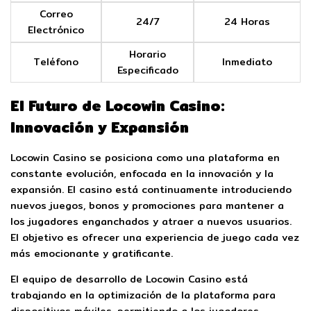
Correo
24/7
24 Horas
Electrónico
Horario
Teléfono
Inmediato
Especificado
El Futuro de Locowin Casino:
Innovación y Expansión
Locowin Casino se posiciona como una plataforma en
constante evolución, enfocada en la innovación y la
expansión. El casino está continuamente introduciendo
nuevos juegos, bonos y promociones para mantener a
los jugadores enganchados y atraer a nuevos usuarios.
El objetivo es ofrecer una experiencia de juego cada vez
más emocionante y gratificante.
El equipo de desarrollo de Locowin Casino está
trabajando en la optimización de la plataforma para