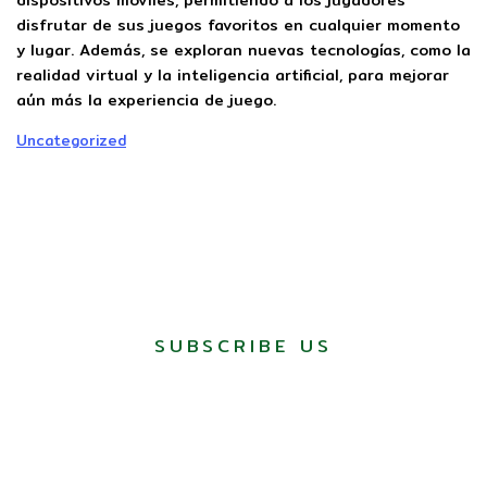
dispositivos móviles, permitiendo a los jugadores
disfrutar de sus juegos favoritos en cualquier momento
y lugar. Además, se exploran nuevas tecnologías, como la
realidad virtual y la inteligencia artificial, para mejorar
aún más la experiencia de juego.
Uncategorized
SUBSCRIBE US