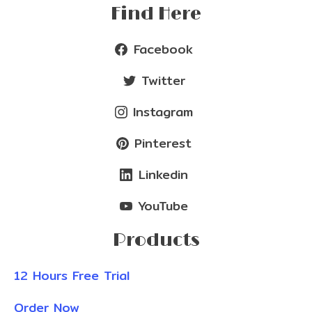
Find Here
Facebook
Twitter
Instagram
Pinterest
Linkedin
YouTube
Products
12 Hours Free Trial
Order Now