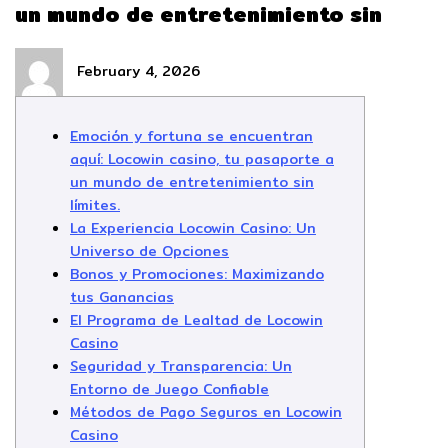
un mundo de entretenimiento sin
February 4, 2026
Emoción y fortuna se encuentran
aquí: Locowin casino, tu pasaporte a
un mundo de entretenimiento sin
límites.
La Experiencia Locowin Casino: Un
Universo de Opciones
Bonos y Promociones: Maximizando
tus Ganancias
El Programa de Lealtad de Locowin
Casino
Seguridad y Transparencia: Un
Entorno de Juego Confiable
Métodos de Pago Seguros en Locowin
Casino