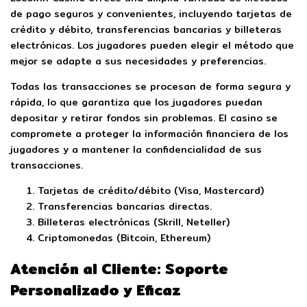
de pago seguros y convenientes, incluyendo tarjetas de
crédito y débito, transferencias bancarias y billeteras
electrónicas. Los jugadores pueden elegir el método que
mejor se adapte a sus necesidades y preferencias.
Todas las transacciones se procesan de forma segura y
rápida, lo que garantiza que los jugadores puedan
depositar y retirar fondos sin problemas. El casino se
compromete a proteger la información financiera de los
jugadores y a mantener la confidencialidad de sus
transacciones.
Tarjetas de crédito/débito (Visa, Mastercard)
Transferencias bancarias directas.
Billeteras electrónicas (Skrill, Neteller)
Criptomonedas (Bitcoin, Ethereum)
Atención al Cliente: Soporte
Personalizado y Eficaz