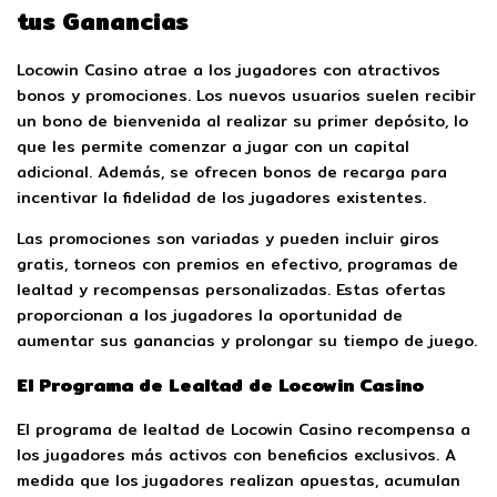
tus Ganancias
Locowin Casino atrae a los jugadores con atractivos
bonos y promociones. Los nuevos usuarios suelen recibir
un bono de bienvenida al realizar su primer depósito, lo
que les permite comenzar a jugar con un capital
adicional. Además, se ofrecen bonos de recarga para
incentivar la fidelidad de los jugadores existentes.
Las promociones son variadas y pueden incluir giros
gratis, torneos con premios en efectivo, programas de
lealtad y recompensas personalizadas. Estas ofertas
proporcionan a los jugadores la oportunidad de
aumentar sus ganancias y prolongar su tiempo de juego.
El Programa de Lealtad de Locowin Casino
El programa de lealtad de Locowin Casino recompensa a
los jugadores más activos con beneficios exclusivos. A
medida que los jugadores realizan apuestas, acumulan