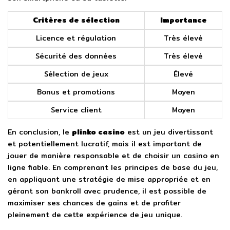
Critères de sélection
Importance
Licence et régulation
Très élevé
Sécurité des données
Très élevé
Sélection de jeux
Élevé
Bonus et promotions
Moyen
Service client
Moyen
En conclusion, le
plinko casino
est un jeu divertissant
et potentiellement lucratif, mais il est important de
jouer de manière responsable et de choisir un casino en
ligne fiable. En comprenant les principes de base du jeu,
en appliquant une stratégie de mise appropriée et en
gérant son bankroll avec prudence, il est possible de
maximiser ses chances de gains et de profiter
pleinement de cette expérience de jeu unique.