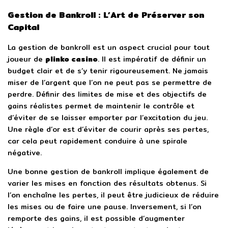
Gestion de Bankroll : L’Art de Préserver son
Capital
La gestion de bankroll est un aspect crucial pour tout
joueur de
plinko casino
. Il est impératif de définir un
budget clair et de s’y tenir rigoureusement. Ne jamais
miser de l’argent que l’on ne peut pas se permettre de
perdre. Définir des limites de mise et des objectifs de
gains réalistes permet de maintenir le contrôle et
d’éviter de se laisser emporter par l’excitation du jeu.
Une règle d’or est d’éviter de courir après ses pertes,
car cela peut rapidement conduire à une spirale
négative.
Une bonne gestion de bankroll implique également de
varier les mises en fonction des résultats obtenus. Si
l’on enchaîne les pertes, il peut être judicieux de réduire
les mises ou de faire une pause. Inversement, si l’on
remporte des gains, il est possible d’augmenter