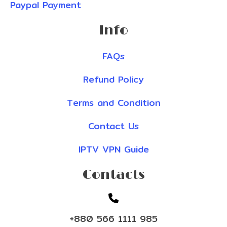
Paypal Payment
Info
FAQs
Refund Policy
Terms and Condition
Contact Us
IPTV VPN Guide
Contacts
+880 566 1111 985