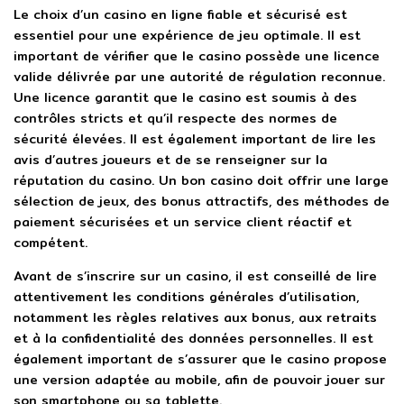
Le choix d’un casino en ligne fiable et sécurisé est
essentiel pour une expérience de jeu optimale. Il est
important de vérifier que le casino possède une licence
valide délivrée par une autorité de régulation reconnue.
Une licence garantit que le casino est soumis à des
contrôles stricts et qu’il respecte des normes de
sécurité élevées. Il est également important de lire les
avis d’autres joueurs et de se renseigner sur la
réputation du casino. Un bon casino doit offrir une large
sélection de jeux, des bonus attractifs, des méthodes de
paiement sécurisées et un service client réactif et
compétent.
Avant de s’inscrire sur un casino, il est conseillé de lire
attentivement les conditions générales d’utilisation,
notamment les règles relatives aux bonus, aux retraits
et à la confidentialité des données personnelles. Il est
également important de s’assurer que le casino propose
une version adaptée au mobile, afin de pouvoir jouer sur
son smartphone ou sa tablette.