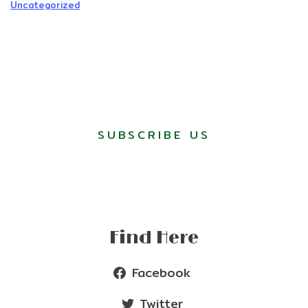
Uncategorized
SUBSCRIBE US
Find Here
Facebook
Twitter