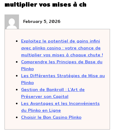
multiplier vos mises à ch
February 5, 2026
Exploitez le potentiel de gains infini
avec plinko casino : votre chance de
multiplier vos mises à chaque chute !
Comprendre les Principes de Base du
Plinko
Les Différentes Stratégies de Mise au
Plinko
Gestion de Bankroll : L’Art de
Préserver son Capital
Les Avantages et les Inconvénients
du Plinko en Ligne
Choisir le Bon Casino Plinko