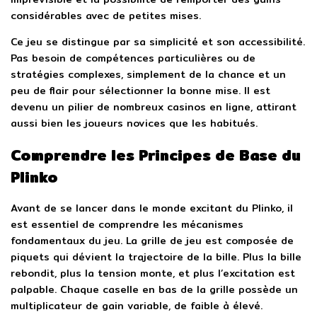
considérables avec de petites mises.
Ce jeu se distingue par sa simplicité et son accessibilité.
Pas besoin de compétences particulières ou de
stratégies complexes, simplement de la chance et un
peu de flair pour sélectionner la bonne mise. Il est
devenu un pilier de nombreux casinos en ligne, attirant
aussi bien les joueurs novices que les habitués.
Comprendre les Principes de Base du
Plinko
Avant de se lancer dans le monde excitant du Plinko, il
est essentiel de comprendre les mécanismes
fondamentaux du jeu. La grille de jeu est composée de
piquets qui dévient la trajectoire de la bille. Plus la bille
rebondit, plus la tension monte, et plus l’excitation est
palpable. Chaque caselle en bas de la grille possède un
multiplicateur de gain variable, de faible à élevé.