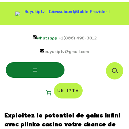
Skip
to
content
whatsapp
+1(806) 498-3812
buyukiptv@gmail.com
S
e
a
r
UK IPTV
c
h
Exploitez le potentiel de gains infini
avec plinko casino votre chance de