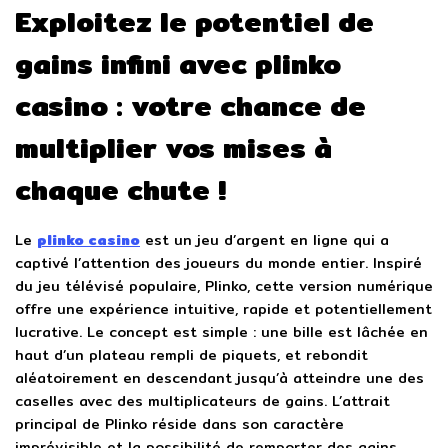
Exploitez le potentiel de
gains infini avec plinko
casino : votre chance de
multiplier vos mises à
chaque chute !
Le
plinko casino
est un jeu d’argent en ligne qui a
captivé l’attention des joueurs du monde entier. Inspiré
du jeu télévisé populaire, Plinko, cette version numérique
offre une expérience intuitive, rapide et potentiellement
lucrative. Le concept est simple : une bille est lâchée en
haut d’un plateau rempli de piquets, et rebondit
aléatoirement en descendant jusqu’à atteindre une des
caselles avec des multiplicateurs de gains. L’attrait
principal de Plinko réside dans son caractère
imprévisible et la possibilité de remporter des gains