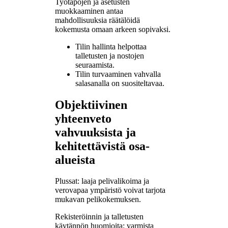
Työtapojen ja asetusten
muokkaaminen antaa
mahdollisuuksia räätälöidä
kokemusta omaan arkeen sopivaksi.
Tilin hallinta helpottaa
talletusten ja nostojen
seuraamista.
Tilin turvaaminen vahvalla
salasanalla on suositeltavaa.
Objektiivinen
yhteenveto
vahvuuksista ja
kehitettävistä osa-
alueista
Plussat: laaja pelivalikoima ja
verovapaa ympäristö voivat tarjota
mukavan pelikokemuksen.
Rekisteröinnin ja talletusten
käytännön huomioita: varmista