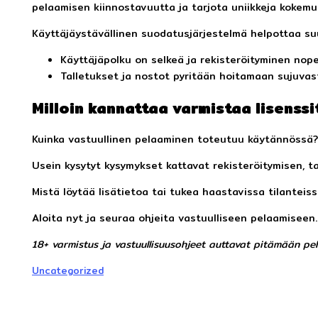
pelaamisen kiinnostavuutta ja tarjota uniikkeja kokemu
Käyttäjäystävällinen suodatusjärjestelmä helpottaa suuri
Käyttäjäpolku on selkeä ja rekisteröityminen nop
Talletukset ja nostot pyritään hoitamaan sujuvas
Milloin kannattaa varmistaa lisenssi
Kuinka vastuullinen pelaaminen toteutuu käytännössä? T
Usein kysytyt kysymykset kattavat rekisteröitymisen, ta
Mistä löytää lisätietoa tai tukea haastavissa tilanteis
Aloita nyt ja seuraa ohjeita vastuulliseen pelaamiseen.
18+ varmistus ja vastuullisuusohjeet auttavat pitämään pe
Uncategorized