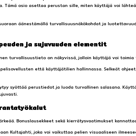
. Tämä osio asettaa perustan sille, miten käyttäjä voi lähte
suoraan äänestämällä turvallisuusnäkökohdat ja luotettavuud
peuden ja sujuvuuden elementit
en turvallisuustieto on näkyvissä, jolloin käyttäjä voi toimia t
elisovellusten että käyttäjätilien hallinnassa. Selkeät ohjee
tyy syöttää perustiedot ja luoda turvallinen salasana. Käyttä
juvasti.
urantatyökalut
 tärkeää. Bonuslausekkeet sekä kierrätysvaatimukset kannatta
aan Kultajahti, joka voi vaikuttaa pelien visuaaliseen ilmeese