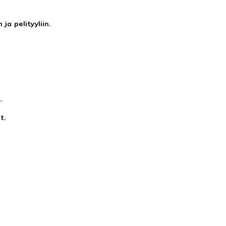
a pelityyliin.
.
t.