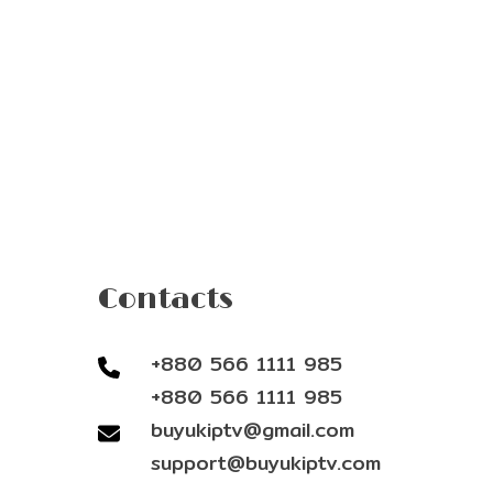
Contacts
+880 566 1111 985
+880 566 1111 985
buyukiptv@gmail.com
support@buyukiptv.com