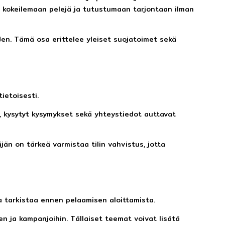
ä kokeilemaan pelejä ja tutustumaan tarjontaan ilman
en. Tämä osa erittelee yleiset suojatoimet sekä
ietoisesti.
t, kysytyt kysymykset sekä yhteystiedot auttavat
jän on tärkeä varmistaa tilin vahvistus, jotta
a tarkistaa ennen pelaamisen aloittamista.
en ja kampanjoihin. Tällaiset teemat voivat lisätä