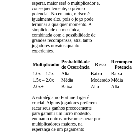
esperar, maior será o multiplicador e,
consequentemente, o prêmio
potencial. No entanto, o risco é
igualmente alto, pois o jogo pode
terminar a qualquer momento. A
simplicidade da mecânica,
combinada com a possibilidade de
grandes recompensas, atrai tanto
jogadores novatos quanto
experientes.
Probabilidade
Recompen
Multiplicador
Risco
de Ocorrência
Potencia
1.0x – 1.5x
Alta
Baixo
Baixa
1.5x – 2.0x
Média
Moderado
Média
2.0x+
Baixa
Alto
Alta
A estratégia no Fortune Tiger é
crucial. Alguns jogadores preferem
sacar seus ganhos precocemente
para garantir um lucro modesto,
enquanto outros arriscam esperar por
multiplicadores maiores, na
esperança de um pagamento