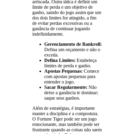
arriscada. Outra tática é definir um
limite de perda e um objetivo de
ganho, saindo do jogo assim que um
dos dois limites for atingido, a fim
de evitar perdas excessivas ou a
ganância de continuar jogando
indefinidamente.
Gerenciamento de Bankroll:
Defina um orçamento e não o
exceda.
Defina Limites:
Estabeleça
limites de perda e ganho.
Apostas Pequenas:
Comece
com apostas pequenas para
entender o jogo.
Sacar Regularmente:
Não
deixe a ganância te dominar;
saque seus ganhos.
Além de estratégias, é importante
manter a disciplina e a compostura.
O Fortune Tiger pode ser um jogo
emocionante, mas também pode ser
frustrante quando as coisas não saem