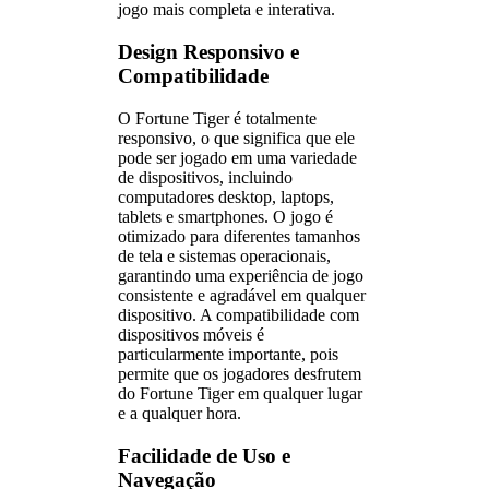
jogo mais completa e interativa.
Design Responsivo e
Compatibilidade
O Fortune Tiger é totalmente
responsivo, o que significa que ele
pode ser jogado em uma variedade
de dispositivos, incluindo
computadores desktop, laptops,
tablets e smartphones. O jogo é
otimizado para diferentes tamanhos
de tela e sistemas operacionais,
garantindo uma experiência de jogo
consistente e agradável em qualquer
dispositivo. A compatibilidade com
dispositivos móveis é
particularmente importante, pois
permite que os jogadores desfrutem
do Fortune Tiger em qualquer lugar
e a qualquer hora.
Facilidade de Uso e
Navegação