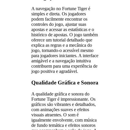
A navegação no Fortune Tiger é
simples e direta. Os jogadores
podem facilmente encontrar os
controles do jogo, ajustar suas
apostas e acessar as estatísticas e o
histórico de apostas. O jogo também
oferece um tutorial detalhado que
explica as regras e a mecânica do
jogo, tornando-o acessível mesmo
para jogadores iniciantes. A interface
amigável e a navegação intuitiva
contribuem para uma experiência de
jogo positiva e agradável.
Qualidade Gráfica e Sonora
A qualidade gráfica e sonora do
Fortune Tiger é impressionante. Os
gráficos são vibrantes e detalhados,
com animações suaves e efeitos
visuais atraentes. O som é
igualmente envolvente, com música
de fundo temática e efeitos sonoros