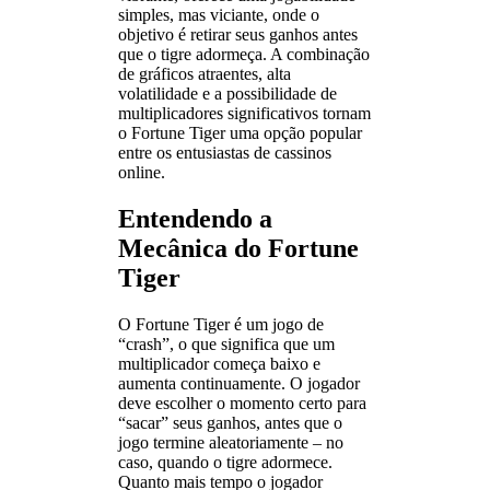
simples, mas viciante, onde o
objetivo é retirar seus ganhos antes
que o tigre adormeça. A combinação
de gráficos atraentes, alta
volatilidade e a possibilidade de
multiplicadores significativos tornam
o Fortune Tiger uma opção popular
entre os entusiastas de cassinos
online.
Entendendo a
Mecânica do Fortune
Tiger
O Fortune Tiger é um jogo de
“crash”, o que significa que um
multiplicador começa baixo e
aumenta continuamente. O jogador
deve escolher o momento certo para
“sacar” seus ganhos, antes que o
jogo termine aleatoriamente – no
caso, quando o tigre adormece.
Quanto mais tempo o jogador