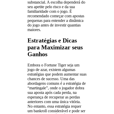
substancial. A escolha dependerá do
seu apetite pelo risco e da sua
familiaridade com o jogo. É
recomendado começar com apostas
pequenas para entender a dinâmica
do jogo antes de investir quantias
maiores.
Estratégias e Dicas
para Maximizar seus
Ganhos
Embora o Fortune Tiger seja um
jogo de azar, existem algumas
estratégias que podem aumentar suas
chances de sucesso. Uma das
abordagens comuns é a estratégia de
“martingale”, onde o jogador dobra
sua aposta após cada perda, na
esperança de recuperar as perdas
anteriores com uma única vitória.
No entanto, essa estratégia requer
um bankroll considerável e pode ser