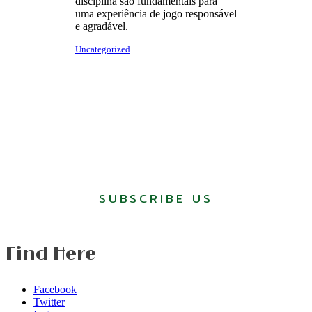
disciplina são fundamentais para
uma experiência de jogo responsável
e agradável.
Uncategorized
SUBSCRIBE US
Find Here
Facebook
Twitter