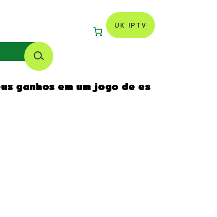
UK IPTV
S
e
a
r
eus ganhos em um jogo de es
c
h