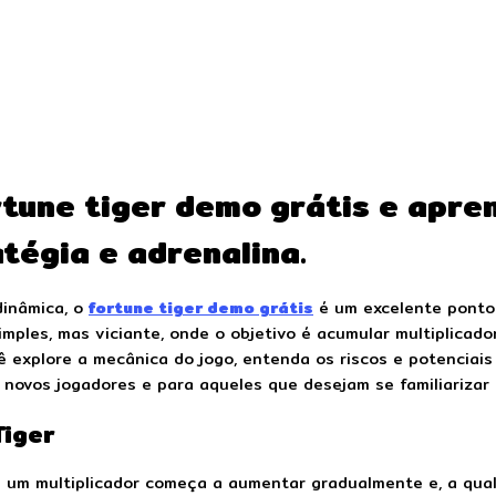
rtune tiger demo grátis e apre
tégia e adrenalina.
dinâmica, o
fortune tiger demo grátis
é um excelente ponto 
imples, mas viciante, onde o objetivo é acumular multiplicado
 explore a mecânica do jogo, entenda os riscos e potenciais
 novos jogadores e para aqueles que desejam se familiarizar 
Tiger
ue um multiplicador começa a aumentar gradualmente e, a qua