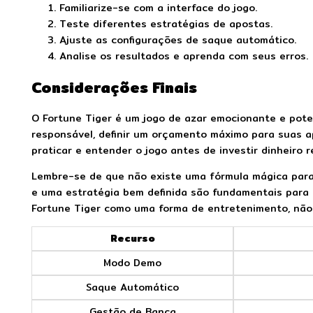
Familiarize-se com a interface do jogo.
Teste diferentes estratégias de apostas.
Ajuste as configurações de saque automático.
Analise os resultados e aprenda com seus erros.
Considerações Finais
O Fortune Tiger é um jogo de azar emocionante e poten
responsável, definir um orçamento máximo para suas a
praticar e entender o jogo antes de investir dinheiro re
Lembre-se de que não existe uma fórmula mágica para 
e uma estratégia bem definida são fundamentais para 
Fortune Tiger como uma forma de entretenimento, não
Recurso
Modo Demo
Saque Automático
Gestão de Banca