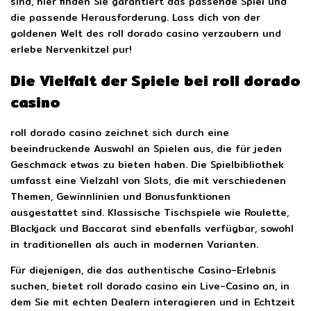
sind, hier finden Sie garantiert das passende Spiel und
die passende Herausforderung. Lass dich von der
goldenen Welt des roll dorado casino verzaubern und
erlebe Nervenkitzel pur!
Die Vielfalt der Spiele bei roll dorado
casino
roll dorado casino zeichnet sich durch eine
beeindruckende Auswahl an Spielen aus, die für jeden
Geschmack etwas zu bieten haben. Die Spielbibliothek
umfasst eine Vielzahl von Slots, die mit verschiedenen
Themen, Gewinnlinien und Bonusfunktionen
ausgestattet sind. Klassische Tischspiele wie Roulette,
Blackjack und Baccarat sind ebenfalls verfügbar, sowohl
in traditionellen als auch in modernen Varianten.
Für diejenigen, die das authentische Casino-Erlebnis
suchen, bietet roll dorado casino ein Live-Casino an, in
dem Sie mit echten Dealern interagieren und in Echtzeit