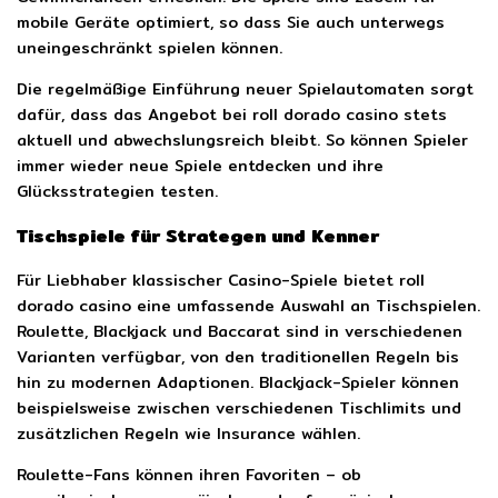
mobile Geräte optimiert, so dass Sie auch unterwegs
uneingeschränkt spielen können.
Die regelmäßige Einführung neuer Spielautomaten sorgt
dafür, dass das Angebot bei roll dorado casino stets
aktuell und abwechslungsreich bleibt. So können Spieler
immer wieder neue Spiele entdecken und ihre
Glücksstrategien testen.
Tischspiele für Strategen und Kenner
Für Liebhaber klassischer Casino-Spiele bietet roll
dorado casino eine umfassende Auswahl an Tischspielen.
Roulette, Blackjack und Baccarat sind in verschiedenen
Varianten verfügbar, von den traditionellen Regeln bis
hin zu modernen Adaptionen. Blackjack-Spieler können
beispielsweise zwischen verschiedenen Tischlimits und
zusätzlichen Regeln wie Insurance wählen.
Roulette-Fans können ihren Favoriten – ob