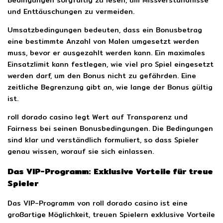
Bedingungen sorgfältig zu lesen, um Missverständnisse
und Enttäuschungen zu vermeiden.
Umsatzbedingungen bedeuten, dass ein Bonusbetrag
eine bestimmte Anzahl von Malen umgesetzt werden
muss, bevor er ausgezahlt werden kann. Ein maximales
Einsatzlimit kann festlegen, wie viel pro Spiel eingesetzt
werden darf, um den Bonus nicht zu gefährden. Eine
zeitliche Begrenzung gibt an, wie lange der Bonus gültig
ist.
roll dorado casino legt Wert auf Transparenz und
Fairness bei seinen Bonusbedingungen. Die Bedingungen
sind klar und verständlich formuliert, so dass Spieler
genau wissen, worauf sie sich einlassen.
Das VIP-Programm: Exklusive Vorteile für treue
Spieler
Das VIP-Programm von roll dorado casino ist eine
großartige Möglichkeit, treuen Spielern exklusive Vorteile