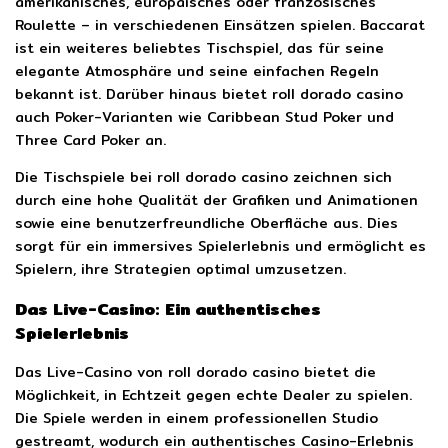
amerikanisches, europäisches oder französisches
Roulette – in verschiedenen Einsätzen spielen. Baccarat
ist ein weiteres beliebtes Tischspiel, das für seine
elegante Atmosphäre und seine einfachen Regeln
bekannt ist. Darüber hinaus bietet roll dorado casino
auch Poker-Varianten wie Caribbean Stud Poker und
Three Card Poker an.
Die Tischspiele bei roll dorado casino zeichnen sich
durch eine hohe Qualität der Grafiken und Animationen
sowie eine benutzerfreundliche Oberfläche aus. Dies
sorgt für ein immersives Spielerlebnis und ermöglicht es
Spielern, ihre Strategien optimal umzusetzen.
Das Live-Casino: Ein authentisches
Spielerlebnis
Das Live-Casino von roll dorado casino bietet die
Möglichkeit, in Echtzeit gegen echte Dealer zu spielen.
Die Spiele werden in einem professionellen Studio
gestreamt, wodurch ein authentisches Casino-Erlebnis