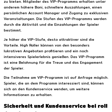
zu bieten. Mitglieder des VIP-Programms erhalten unter
anderem höhere Boni, schnellere Auszahlungen, einen
persönlichen Account Manager und Zugang zu exklusiven
Veranstaltungen. Die Stufen des VIP-Programms werden
durch die Aktivität und die Einzahlungen der Spieler
bestimmt.
Je höher die VIP-Stufe, desto attraktiver sind die
Vorteile. High Roller können von den besonders
lukrativen Angeboten profitieren und ein noch
intensiveres Spielerlebnis genießen. Das VIP-Programm
ist eine Belohnung für die Treue und das Engagement
der Spieler.
Die Teilnahme am VIP-Programm ist auf Anfrage möglich.
Spieler, die an dem Programm interessiert sind, können
sich an den Kundenservice wenden, um weitere
Informationen zu erhalten.
Sicherheit und Kundenservice bei roll