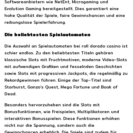
Softwareanbietern wie NetEnt, Microgaming und
Evolution Gaming bereitgestellt. Dies garantiert eine
hohe Qualität der Spiele, faire Gewinnchancen und eine
reibungslose Spielerfahrung.
Die beliebtesten Spielautomaten
Die Auswahl an Spielautomaten bei roll dorado casino ist
schier endlos. Zu den beliebtesten Titeln gehören
klassische Slots mit Fruchtmotiven, moderne Video-Slots
mit aufwendigen Grafiken und fesselnden Geschichten
sowie Slots mit progressiven Jackpots, die regelmäßig zu
Rekordgewinnen führen. Einige der Top-Titel sind
Starburst, Gonzo’s Quest, Mega Fortune und Book of
Dead.
Besonders hervorzuheben sind die Slots mit
Bonusfunktionen, wie Freispielen, Multiplikatoren und
interaktiven Bonusspielen. Diese Funktionen erhöhen
nicht nur die Spannung, sondern auch die
Gewinnchancen erheblich. Die Spiele sind zudem für