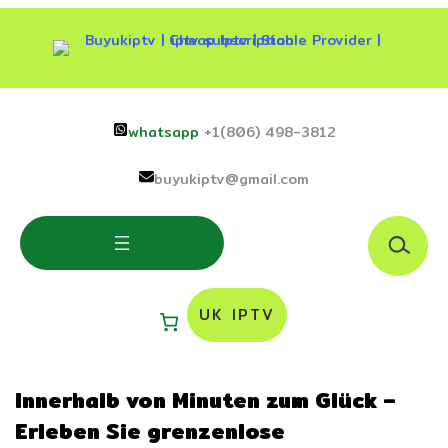
Skip
to
content
whatsapp
+1(806) 498-3812
buyukiptv@gmail.com
S
e
a
r
UK IPTV
c
h
Innerhalb von Minuten zum Glück –
Erleben Sie grenzenlose