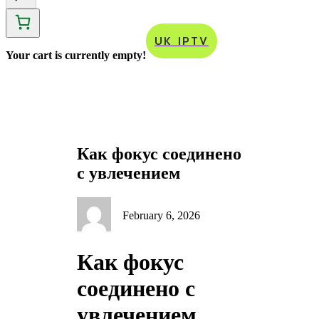
e
a
r
UK IPTV
c
h
Your cart is currently empty!
Как фокус соединено
с увлечением
February 6, 2026
Как фокус
соединено с
увлечением