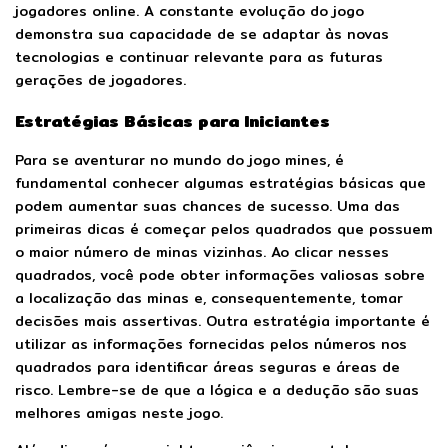
jogadores online. A constante evolução do jogo
demonstra sua capacidade de se adaptar às novas
tecnologias e continuar relevante para as futuras
gerações de jogadores.
Estratégias Básicas para Iniciantes
Para se aventurar no mundo do jogo mines, é
fundamental conhecer algumas estratégias básicas que
podem aumentar suas chances de sucesso. Uma das
primeiras dicas é começar pelos quadrados que possuem
o maior número de minas vizinhas. Ao clicar nesses
quadrados, você pode obter informações valiosas sobre
a localização das minas e, consequentemente, tomar
decisões mais assertivas. Outra estratégia importante é
utilizar as informações fornecidas pelos números nos
quadrados para identificar áreas seguras e áreas de
risco. Lembre-se de que a lógica e a dedução são suas
melhores amigas neste jogo.