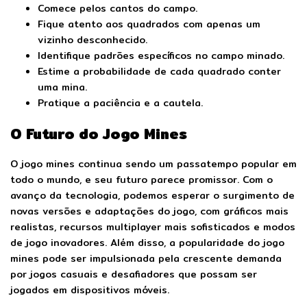
Comece pelos cantos do campo.
Fique atento aos quadrados com apenas um
vizinho desconhecido.
Identifique padrões específicos no campo minado.
Estime a probabilidade de cada quadrado conter
uma mina.
Pratique a paciência e a cautela.
O Futuro do Jogo Mines
O jogo mines continua sendo um passatempo popular em
todo o mundo, e seu futuro parece promissor. Com o
avanço da tecnologia, podemos esperar o surgimento de
novas versões e adaptações do jogo, com gráficos mais
realistas, recursos multiplayer mais sofisticados e modos
de jogo inovadores. Além disso, a popularidade do jogo
mines pode ser impulsionada pela crescente demanda
por jogos casuais e desafiadores que possam ser
jogados em dispositivos móveis.