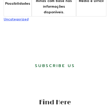
minas com base nas
Médio e Difícil
Possibilidades
informações
disponíveis.
Uncategorized
SUBSCRIBE US
Find Here