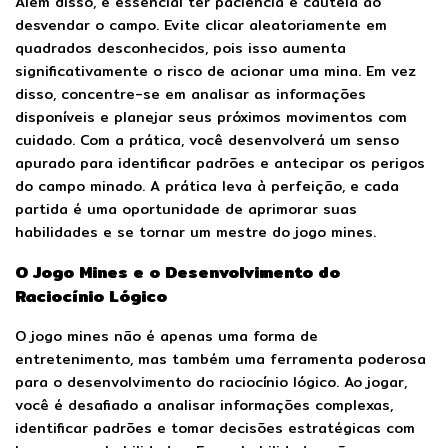
Além disso, é essencial ter paciência e cautela ao
desvendar o campo. Evite clicar aleatoriamente em
quadrados desconhecidos, pois isso aumenta
significativamente o risco de acionar uma mina. Em vez
disso, concentre-se em analisar as informações
disponíveis e planejar seus próximos movimentos com
cuidado. Com a prática, você desenvolverá um senso
apurado para identificar padrões e antecipar os perigos
do campo minado. A prática leva à perfeição, e cada
partida é uma oportunidade de aprimorar suas
habilidades e se tornar um mestre do jogo mines.
O Jogo Mines e o Desenvolvimento do
Raciocínio Lógico
O jogo mines não é apenas uma forma de
entretenimento, mas também uma ferramenta poderosa
para o desenvolvimento do raciocínio lógico. Ao jogar,
você é desafiado a analisar informações complexas,
identificar padrões e tomar decisões estratégicas com