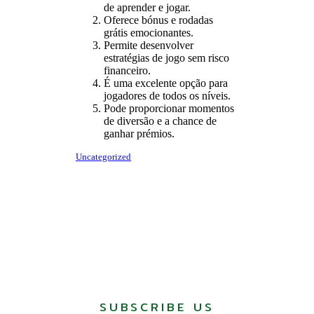
de aprender e jogar.
Oferece bónus e rodadas
grátis emocionantes.
Permite desenvolver
estratégias de jogo sem risco
financeiro.
É uma excelente opção para
jogadores de todos os níveis.
Pode proporcionar momentos
de diversão e a chance de
ganhar prémios.
Uncategorized
SUBSCRIBE US