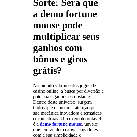
Sorte: Será que
a demo fortune
mouse pode
multiplicar seus
ganhos com
bônus e giros
grátis?
No mundo vibrante dos jogos de
casino online, a busca por diversão e
potenciais ganhos é constante.
Dentro deste universo, surgem
títulos que chamam a atenção pela
sua mecânica inovadora e temáticas
encantadoras. Um exemplo notável
é a
demo fortune mouse
, um slot
que tem vindo a cativar jogadores
com a sua simplicidade e