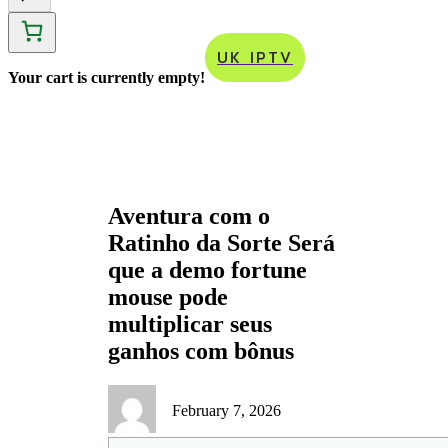
e
a
r
UK IPTV
c
h
Your cart is currently empty!
Aventura com o
Ratinho da Sorte Será
que a demo fortune
mouse pode
multiplicar seus
ganhos com bônus
February 7, 2026