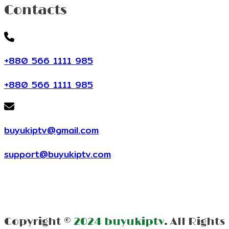
Contacts
+880 566 1111 985
+880 566 1111 985
buyukiptv@gmail.com
support@buyukiptv.com
Copyright ©
2024 buyukiptv
. All Rights