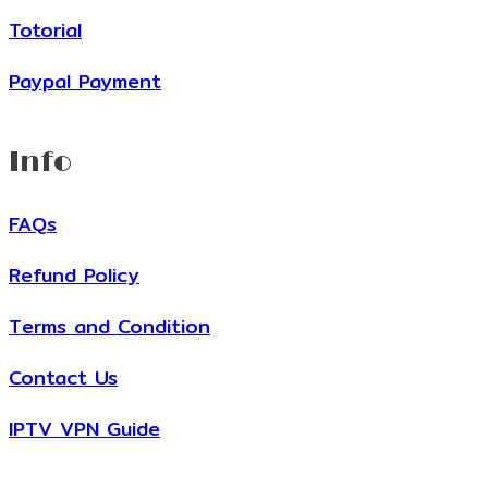
Totorial
Paypal Payment
Info
FAQs
Refund Policy
Terms and Condition
Contact Us
IPTV VPN Guide