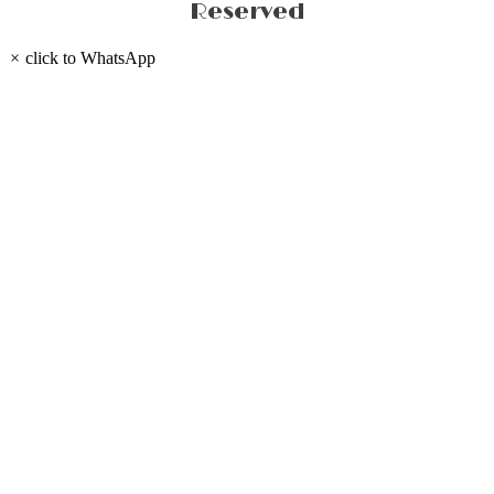
Reserved
×
click to WhatsApp