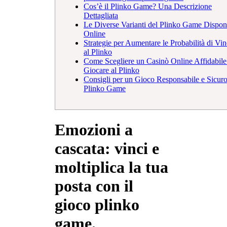
Cos’è il Plinko Game? Una Descrizione
Dettagliata
Le Diverse Varianti del Plinko Game Disponi
Online
Strategie per Aumentare le Probabilità di Vin
al Plinko
Come Scegliere un Casinò Online Affidabile
Giocare al Plinko
Consigli per un Gioco Responsabile e Sicuro
Plinko Game
Emozioni a
cascata: vinci e
moltiplica la tua
posta con il
gioco plinko
game.