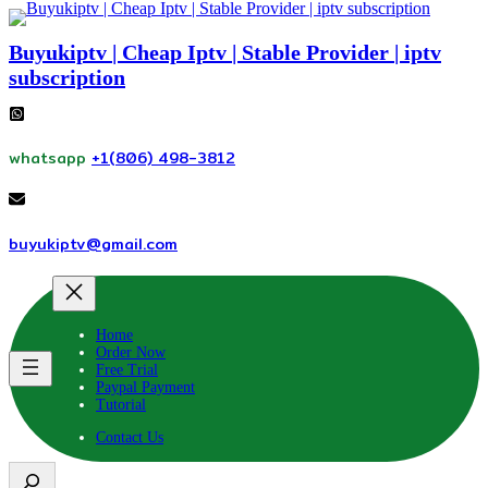
Skip
to
Buyukiptv | Cheap Iptv | Stable Provider | iptv
content
subscription
whatsapp
+1(806) 498-3812
buyukiptv@gmail.com
Home
Order Now
Free Trial
Paypal Payment
Tutorial
Contact Us
S