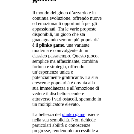
Il mondo del gioco d’azzardo è in
continua evoluzione, offrendo nuove
ed emozionanti opportunità per gli
appassionati. Tra le varie proposte
disponibili, un gioco che sta
guadagnando sempre più popolarità
è il
plinko game
, una variante
moderna e coinvolgente di un
classico passatempo. Questo gioco,
semplice ma affascinante, combina
fortuna e strategia, offrendo
un’esperienza unica e
potenzialmente gratificante. La sua
crescente popolarità è dovuta alla
sua immediatezza e all’emozione di
vedere il dischetto scendere
attraverso i vari ostacoli, sperando in
un moltiplicatore elevato.
La bellezza del
plinko game
risiede
nella sua semplicità. Non richiede
particolari abilità o conoscenze
pregresse, rendendolo accessibile a