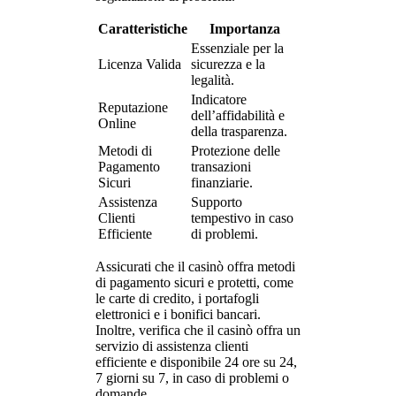
Caratteristiche
Importanza
Essenziale per la
Licenza Valida
sicurezza e la
legalità.
Indicatore
Reputazione
dell’affidabilità e
Online
della trasparenza.
Metodi di
Protezione delle
Pagamento
transazioni
Sicuri
finanziarie.
Assistenza
Supporto
Clienti
tempestivo in caso
Efficiente
di problemi.
Assicurati che il casinò offra metodi
di pagamento sicuri e protetti, come
le carte di credito, i portafogli
elettronici e i bonifici bancari.
Inoltre, verifica che il casinò offra un
servizio di assistenza clienti
efficiente e disponibile 24 ore su 24,
7 giorni su 7, in caso di problemi o
domande.