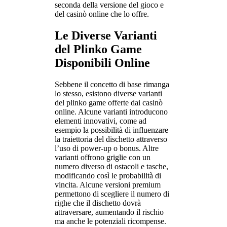
seconda della versione del gioco e
del casinò online che lo offre.
Le Diverse Varianti
del Plinko Game
Disponibili Online
Sebbene il concetto di base rimanga
lo stesso, esistono diverse varianti
del plinko game offerte dai casinò
online. Alcune varianti introducono
elementi innovativi, come ad
esempio la possibilità di influenzare
la traiettoria del dischetto attraverso
l’uso di power-up o bonus. Altre
varianti offrono griglie con un
numero diverso di ostacoli e tasche,
modificando così le probabilità di
vincita. Alcune versioni premium
permettono di scegliere il numero di
righe che il dischetto dovrà
attraversare, aumentando il rischio
ma anche le potenziali ricompense.