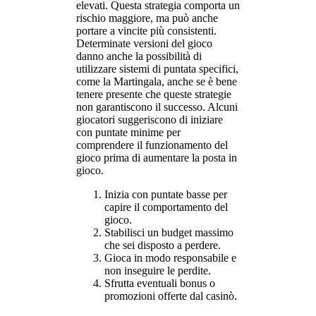
elevati. Questa strategia comporta un
rischio maggiore, ma può anche
portare a vincite più consistenti.
Determinate versioni del gioco
danno anche la possibilità di
utilizzare sistemi di puntata specifici,
come la Martingala, anche se è bene
tenere presente che queste strategie
non garantiscono il successo. Alcuni
giocatori suggeriscono di iniziare
con puntate minime per
comprendere il funzionamento del
gioco prima di aumentare la posta in
gioco.
Inizia con puntate basse per
capire il comportamento del
gioco.
Stabilisci un budget massimo
che sei disposto a perdere.
Gioca in modo responsabile e
non inseguire le perdite.
Sfrutta eventuali bonus o
promozioni offerte dal casinò.