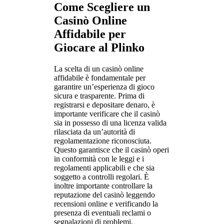
Come Scegliere un
Casinò Online
Affidabile per
Giocare al Plinko
La scelta di un casinò online
affidabile è fondamentale per
garantire un’esperienza di gioco
sicura e trasparente. Prima di
registrarsi e depositare denaro, è
importante verificare che il casinò
sia in possesso di una licenza valida
rilasciata da un’autorità di
regolamentazione riconosciuta.
Questo garantisce che il casinò operi
in conformità con le leggi e i
regolamenti applicabili e che sia
soggetto a controlli regolari. È
inoltre importante controllare la
reputazione del casinò leggendo
recensioni online e verificando la
presenza di eventuali reclami o
segnalazioni di problemi.