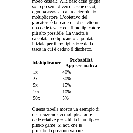
modo casuale. Alla base della griglia
sono presenti diverse tasche o slot,
ognuna associata a un determinato
moltiplicatore. L’obiettivo del
giocatore è far cadere il dischetto in
una delle tasche con il moltiplicatore
più alto possibile. La vincita è
calcolata moltiplicando la puntata
iniziale per il moltiplicatore della
tasca in cui è caduto il dischetto.
Probabilità
Moltiplicatore
Approssimativa
1x
40%
2x
30%
5x
15%
10x
10%
50x
5%
Questa tabella mostra un esempio di
distribuzione dei moltiplicatori e
delle relative probabilità in un tipico
plinko game. Si noti che le
probabilità possono variare a