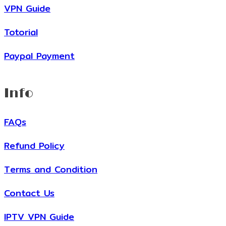
VPN Guide
Totorial
Paypal Payment
Info
FAQs
Refund Policy
Terms and Condition
Contact Us
IPTV VPN Guide