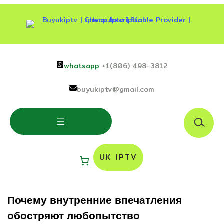
Skip
to
content
whatsapp
+1(806) 498-3812
buyukiptv@gmail.com
S
e
a
r
UK IPTV
c
h
Почему внутренние впечатления
обостряют любопытство