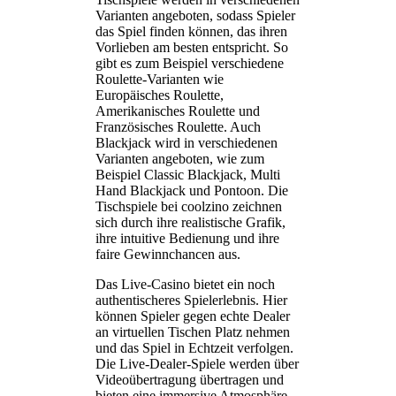
Varianten angeboten, sodass Spieler
das Spiel finden können, das ihren
Vorlieben am besten entspricht. So
gibt es zum Beispiel verschiedene
Roulette-Varianten wie
Europäisches Roulette,
Amerikanisches Roulette und
Französisches Roulette. Auch
Blackjack wird in verschiedenen
Varianten angeboten, wie zum
Beispiel Classic Blackjack, Multi
Hand Blackjack und Pontoon. Die
Tischspiele bei coolzino zeichnen
sich durch ihre realistische Grafik,
ihre intuitive Bedienung und ihre
faire Gewinnchancen aus.
Das Live-Casino bietet ein noch
authentischeres Spielerlebnis. Hier
können Spieler gegen echte Dealer
an virtuellen Tischen Platz nehmen
und das Spiel in Echtzeit verfolgen.
Die Live-Dealer-Spiele werden über
Videoübertragung übertragen und
bieten eine immersive Atmosphäre,