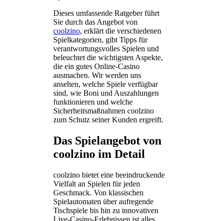
Dieses umfassende Ratgeber führt
Sie durch das Angebot von
coolzino
, erklärt die verschiedenen
Spielkategorien, gibt Tipps für
verantwortungsvolles Spielen und
beleuchtet die wichtigsten Aspekte,
die ein gutes Online-Casino
ausmachen. Wir werden uns
ansehen, welche Spiele verfügbar
sind, wie Boni und Auszahlungen
funktionieren und welche
Sicherheitsmaßnahmen coolzino
zum Schutz seiner Kunden ergreift.
Das Spielangebot von
coolzino im Detail
coolzino bietet eine beeindruckende
Vielfalt an Spielen für jeden
Geschmack. Von klassischen
Spielautomaten über aufregende
Tischspiele bis hin zu innovativen
Live-Casino-Erlebnissen ist alles