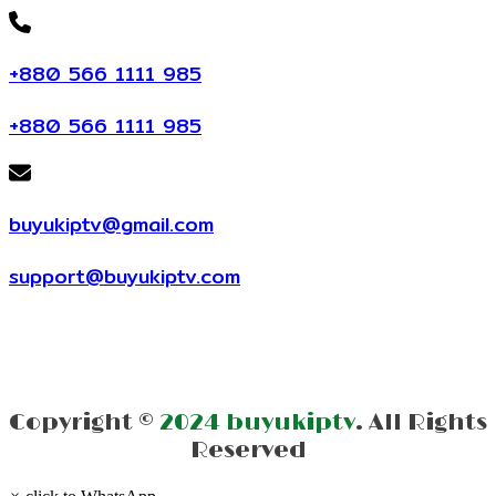
+880 566 1111 985
+880 566 1111 985
buyukiptv@gmail.com
support@buyukiptv.com
Copyright ©
2024 buyukiptv
. All Rights
Reserved