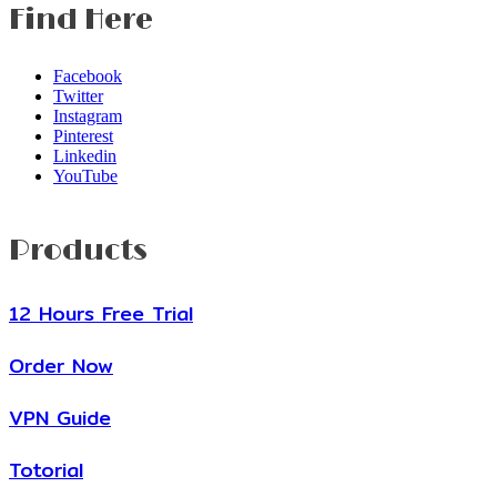
Find Here
Facebook
Twitter
Instagram
Pinterest
Linkedin
YouTube
Products
12 Hours Free Trial
Order Now
VPN Guide
Totorial