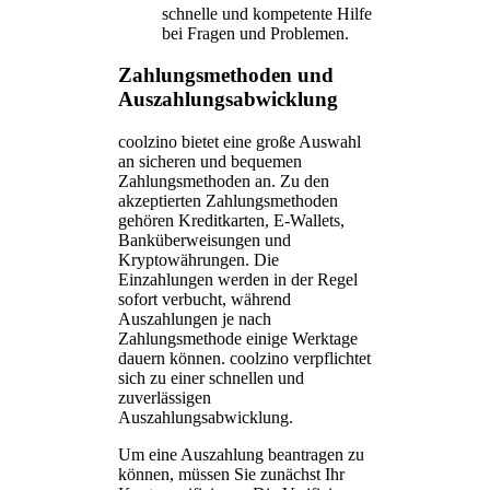
schnelle und kompetente Hilfe
bei Fragen und Problemen.
Zahlungsmethoden und
Auszahlungsabwicklung
coolzino bietet eine große Auswahl
an sicheren und bequemen
Zahlungsmethoden an. Zu den
akzeptierten Zahlungsmethoden
gehören Kreditkarten, E-Wallets,
Banküberweisungen und
Kryptowährungen. Die
Einzahlungen werden in der Regel
sofort verbucht, während
Auszahlungen je nach
Zahlungsmethode einige Werktage
dauern können. coolzino verpflichtet
sich zu einer schnellen und
zuverlässigen
Auszahlungsabwicklung.
Um eine Auszahlung beantragen zu
können, müssen Sie zunächst Ihr