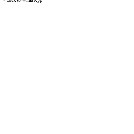
×
click to WhatsApp