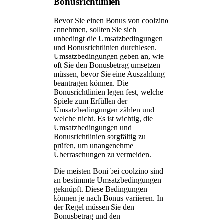
Bonusrichtlinien
Bevor Sie einen Bonus von coolzino
annehmen, sollten Sie sich
unbedingt die Umsatzbedingungen
und Bonusrichtlinien durchlesen.
Umsatzbedingungen geben an, wie
oft Sie den Bonusbetrag umsetzen
müssen, bevor Sie eine Auszahlung
beantragen können. Die
Bonusrichtlinien legen fest, welche
Spiele zum Erfüllen der
Umsatzbedingungen zählen und
welche nicht. Es ist wichtig, die
Umsatzbedingungen und
Bonusrichtlinien sorgfältig zu
prüfen, um unangenehme
Überraschungen zu vermeiden.
Die meisten Boni bei coolzino sind
an bestimmte Umsatzbedingungen
geknüpft. Diese Bedingungen
können je nach Bonus variieren. In
der Regel müssen Sie den
Bonusbetrag und den