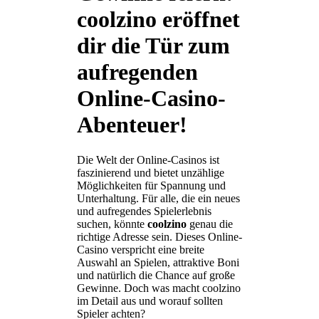
coolzino eröffnet
dir die Tür zum
aufregenden
Online-Casino-
Abenteuer!
Die Welt der Online-Casinos ist
faszinierend und bietet unzählige
Möglichkeiten für Spannung und
Unterhaltung. Für alle, die ein neues
und aufregendes Spielerlebnis
suchen, könnte
coolzino
genau die
richtige Adresse sein. Dieses Online-
Casino verspricht eine breite
Auswahl an Spielen, attraktive Boni
und natürlich die Chance auf große
Gewinne. Doch was macht coolzino
im Detail aus und worauf sollten
Spieler achten?