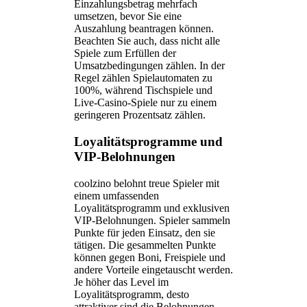
Einzahlungsbetrag mehrfach
umsetzen, bevor Sie eine
Auszahlung beantragen können.
Beachten Sie auch, dass nicht alle
Spiele zum Erfüllen der
Umsatzbedingungen zählen. In der
Regel zählen Spielautomaten zu
100%, während Tischspiele und
Live-Casino-Spiele nur zu einem
geringeren Prozentsatz zählen.
Loyalitätsprogramme und
VIP-Belohnungen
coolzino belohnt treue Spieler mit
einem umfassenden
Loyalitätsprogramm und exklusiven
VIP-Belohnungen. Spieler sammeln
Punkte für jeden Einsatz, den sie
tätigen. Die gesammelten Punkte
können gegen Boni, Freispiele und
andere Vorteile eingetauscht werden.
Je höher das Level im
Loyalitätsprogramm, desto
attraktiver sind die Belohnungen.