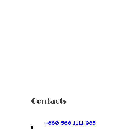
Contacts
+880 566 1111 985