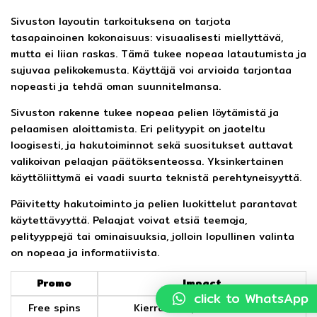
Sivuston layoutin tarkoituksena on tarjota
tasapainoinen kokonaisuus: visuaalisesti miellyttävä,
mutta ei liian raskas. Tämä tukee nopeaa latautumista ja
sujuvaa pelikokemusta. Käyttäjä voi arvioida tarjontaa
nopeasti ja tehdä oman suunnitelmansa.
Sivuston rakenne tukee nopeaa pelien löytämistä ja
pelaamisen aloittamista. Eri pelityypit on jaoteltu
loogisesti, ja hakutoiminnot sekä suositukset auttavat
valikoivan pelaajan päätöksenteossa. Yksinkertainen
käyttöliittymä ei vaadi suurta teknistä perehtyneisyyttä.
Päivitetty hakutoiminto ja pelien luokittelut parantavat
käytettävyyttä. Pelaajat voivat etsiä teemoja,
pelityyppejä tai ominaisuuksia, jolloin lopullinen valinta
on nopeaa ja informatiivista.
Promo
Impact
click to WhatsApp
Free spins
Kierrätysvapaat kierrokset