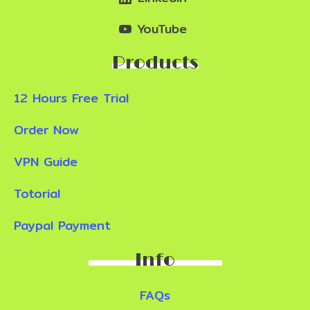
YouTube
Products
12 Hours Free Trial
Order Now
VPN Guide
Totorial
Paypal Payment
Info
FAQs