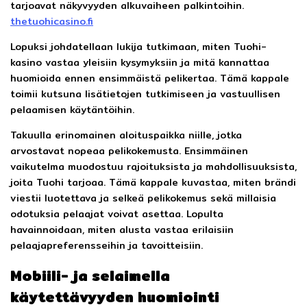
tarjoavat näkyvyyden alkuvaiheen palkintoihin.
thetuohicasino.fi
Lopuksi johdatellaan lukija tutkimaan, miten Tuohi-
kasino vastaa yleisiin kysymyksiin ja mitä kannattaa
huomioida ennen ensimmäistä pelikertaa. Tämä kappale
toimii kutsuna lisätietojen tutkimiseen ja vastuullisen
pelaamisen käytäntöihin.
Takuulla erinomainen aloituspaikka niille, jotka
arvostavat nopeaa pelikokemusta. Ensimmäinen
vaikutelma muodostuu rajoituksista ja mahdollisuuksista,
joita Tuohi tarjoaa. Tämä kappale kuvastaa, miten brändi
viestii luotettava ja selkeä pelikokemus sekä millaisia
odotuksia pelaajat voivat asettaa. Lopulta
havainnoidaan, miten alusta vastaa erilaisiin
pelaajapreferensseihin ja tavoitteisiin.
Mobiili- ja selaimella
käytettävyyden huomiointi