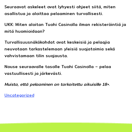
Seuraavat askeleet ovat lyhyesti ohjeet siitä, miten
osallistua ja aloittaa pelaaminen turvallisesti.
UKK: Miten aloitan Tuohi Casinolla ilman rekisteröintiä ja
mitä huomioidaan?
Turvallisuusnäkökohdat ovat keskeisiä ja pelaajia
neuvotaan tarkastelemaan yleisiä suojatoimia sekä
vahvistamaan tilin suojausta.
Nouse seuraavalle tasolle Tuohi Casinolla – pelaa
vastuullisesti ja järkevästi.
Muista, että pelaaminen on tarkoitettu aikuisille 18+.
Uncategorized