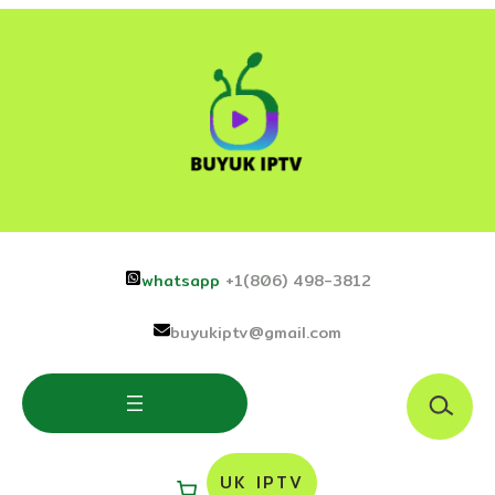
Skip
to
content
whatsapp
+1(806) 498-3812
buyukiptv@gmail.com
S
e
a
r
UK IPTV
c