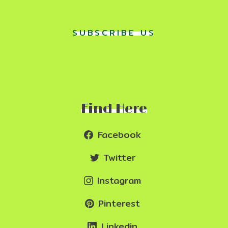
SUBSCRIBE US
Find Here
Facebook
Twitter
Instagram
Pinterest
Linkedin