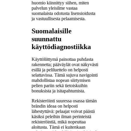
huomio kiinnittyy siihen, miten
palvelun yleisilme vastaa
suomalaista odotusta lisensioidusta
ja vastuullisesta pelaamisesta.
Suomalaisille
suunnattu
käyttödiagnostiikka
Käyttöliittymä painottaa puhdasta
rakennetta; pääväylät ovat näkyvästi
esillä ja peliluettelo on helposti
selattavissa. Tämä sujuva navigointi
mahdollistaa nopean siirtymisen
pelien pariin sekä tietoiskuihin
bonuksista ja isitapahtumista.
Rekisteröinti suuressa osassa tämän
brändin ideaa on helposti
lähestyttävä: pelaajat voivat päästä
käsiksi peleihin ilman perinteistä
rekisteröintiä, mikä nopeuttaa
aloitusta. Tämä ei kuitenkaan