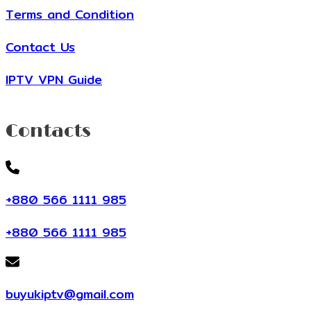
Terms and Condition
Contact Us
IPTV VPN Guide
Contacts
+880 566 1111 985
+880 566 1111 985
buyukiptv@gmail.com