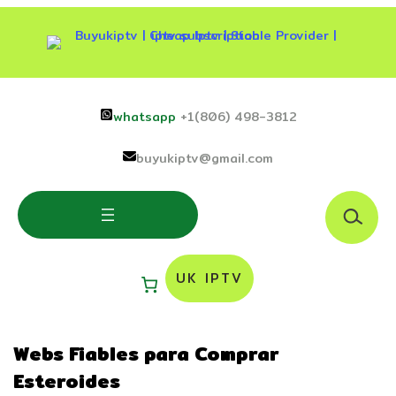
Skip
to
content
whatsapp
+1(806) 498-3812
buyukiptv@gmail.com
S
e
a
r
UK IPTV
c
h
Webs Fiables para Comprar
Esteroides