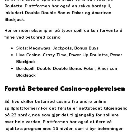
Roulette. Plattformen har også en rekke bordspill,
inkludert Double Double Bonus Poker og American
Blackjack.
Her er noen eksempler på typer spill du kan forvente å
finne ved betonred casino:
Slots: Megaways, Jackpots, Bonus Buys
Live Casino: Crazy Time, Power Up Roulette, Power
Blackjack
Bordspill: Double Double Bonus Poker, American
Blackjack
Forstå Betonred Casino-opplevelsen
Så, hva skiller betonred casino fra andre online
spillplattformer? For det første er nettstedet tilgjengelig
på 23 språk, noe som gjør det tilgjengelig for spillere
over hele verden. Plattformen har også et flernivå
lojalitetsprogram med 16 nivåer, som tilbyr belønninger