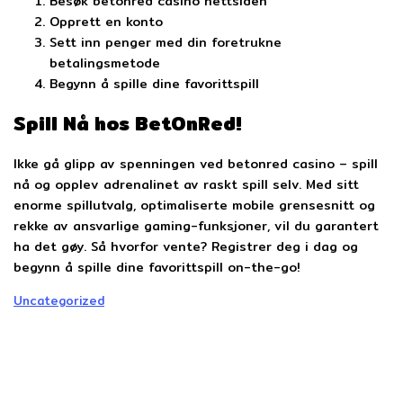
Besøk betonred casino nettsiden
Opprett en konto
Sett inn penger med din foretrukne
betalingsmetode
Begynn å spille dine favorittspill
Spill Nå hos BetOnRed!
Ikke gå glipp av spenningen ved betonred casino – spill
nå og opplev adrenalinet av raskt spill selv. Med sitt
enorme spillutvalg, optimaliserte mobile grensesnitt og
rekke av ansvarlige gaming-funksjoner, vil du garantert
ha det gøy. Så hvorfor vente? Registrer deg i dag og
begynn å spille dine favorittspill on-the-go!
Uncategorized