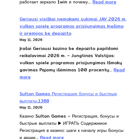
:
работает зеркало 1win и почему…
Read more
и
1win
играй
зеркало
Geriausi visiškai nemokami sukimai JAV 2026 m.
официальн
vulkan spiele programos prisijungimas Įnešimo
сайта
ir premijos be depozito
букмекера
May 11, 2026
рабочее
Įrašai Geriausi kazino be depozito papildomi
на
reikalavimai 2026 m. – Jungtinės Valstijos:
сегодня.12
vulkan spiele programos prisijungimas Išmokų
gavimas Pajamų išėmimas 100 procentų…
Read
:
more
Geriausi
visiškai
Sultan Games Регистрация бонусы и быстрые
nemokami
выплаты.1388
sukimai
May 11, 2026
JAV
Казино Sultan Games – Регистрация, бонусы и
2026
быстрые выплаты ▶️ ИГРАТЬ Содержимое
m.
Регистрация в казино: шаги к началу игры Бонусы
vulkan
:
и акции…
Read more