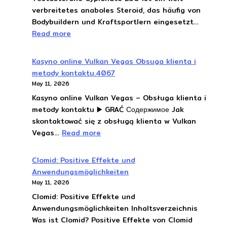
verbreitetes anaboles Steroid, das häufig von
Bodybuildern und Kraftsportlern eingesetzt…
:
Read more
Die
Wirkung
Kasyno online Vulkan Vegas Obsuga klienta i
von
metody kontaktu.4067
Testosterone
May 11, 2026
Cypionate
Kasyno online Vulkan Vegas – Obsługa klienta i
250
metody kontaktu ▶️ GRAĆ Содержимое Jak
skontaktować się z obsługą klienta w Vulkan
:
Vegas…
Read more
Kasyno
online
Clomid: Positive Effekte und
Vulkan
Anwendungsmöglichkeiten
Vegas
May 11, 2026
Obsuga
Clomid: Positive Effekte und
klienta
Anwendungsmöglichkeiten Inhaltsverzeichnis
i
Was ist Clomid? Positive Effekte von Clomid
metody