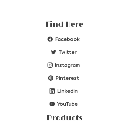
Find Here
Facebook
Twitter
Instagram
Pinterest
Linkedin
YouTube
Products