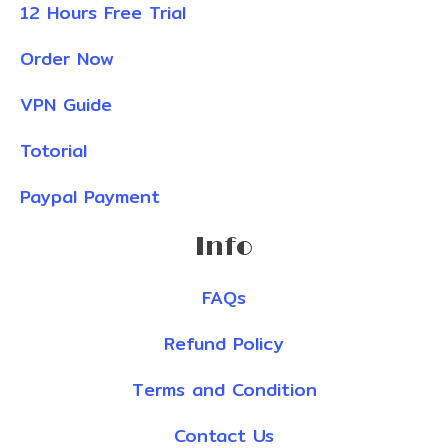
12 Hours Free Trial
Order Now
VPN Guide
Totorial
Paypal Payment
Info
FAQs
Refund Policy
Terms and Condition
Contact Us