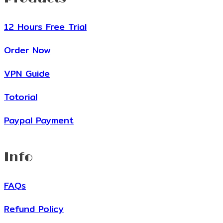
12 Hours Free Trial
Order Now
VPN Guide
Totorial
Paypal Payment
Info
FAQs
Refund Policy