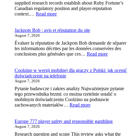
supplied research records establish about Ruby Fortune’s
Canadian regulatory position and player-reputation
:
context.…
Read more
Ruby
Fortune
Review
Jackpots Bob : avis et réputation du site
and
August 7, 2026
Player
Évaluer la réputation de Jackpots Bob demande de séparer
Reputation
les informations décrites par les données conservées des
in
:
conclusions plus générales que ces…
Read more
Canada
Jackpots
Bob
:
Coolzino w wersji mobilnej dla graczy z Polski: jak ocenić
avis
doświadczenie na telefonie
et
August 7, 2026
réputation
Pytanie badawcze i zakres analizy Najważniejsze pytanie
du
tego przewodnika brzmi: co można rzetelnie ustalić o
site
mobilnym doświadczeniu Coolzino na podstawie
:
zachowanych materiałów…
Read more
Coolzino
w
wersji
Europe 777 player safety and responsible gambling
mobilnej
August 7, 2026
dla
Research question and scope This review asks what the