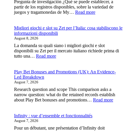
Pregunta de investigación ¿Qué se puede establecer, a
partir de los registros disponibles, sobre la variedad de
:
juegos y tragamonedas de My…
Read more
My
Stake
mejores
Migliori giochi e slot su Zet per l’Italia: cosa stabiliscono le
juegos
informazioni disponibili
y
August 8, 2026
slots
La domanda su quali siano i migliori giochi e slot
disponibili su Zet per il mercato italiano richiede prima di
:
tutto una…
Read more
Migliori
giochi
e
Play Bet Bonuses and Promotions (UK): An Evidence-
slot
Led Breakdown
su
August 7, 2026
Zet
Research question and scope This comparison asks a
per
narrow question: what do the retained records establish
l’Italia:
:
about Play Bet bonuses and promotions…
Read more
cosa
Play
stabiliscono
Bet
le
Bonuses
Infinity : vue d’ensemble et fonctionnalités
informazioni
and
August 7, 2026
disponibili
Promotio
Pour un débutant, une présentation d’Infinity doit