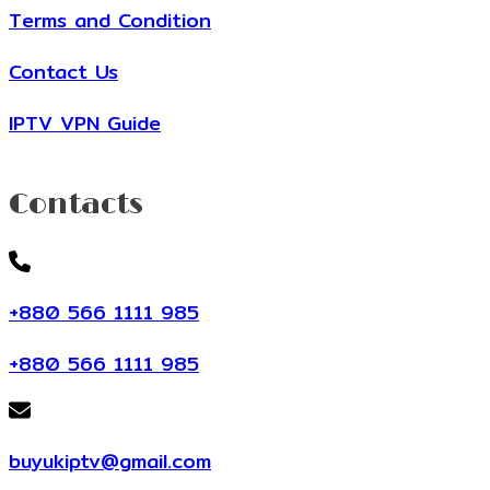
Terms and Condition
Contact Us
IPTV VPN Guide
Contacts
+880 566 1111 985
+880 566 1111 985
buyukiptv@gmail.com