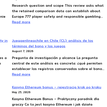
and
Research question and scope This review asks what
Player
the retained comparison data can establish about
Reputation
lnie
Europe 777 player safety and responsible gambling…
in
:
Read more
Canada
Europe
Coolzino
777
w
player
ty in
Juegaenlineachile en Chile (CL): análisis de los
wersji
safety
términos del bono y los juegos
mobilnej
and
August 7, 2026
dla
responsible
es a
Pregunta de investigación y alcance La pregunta
graczy
gambling
h
central de este análisis es concreta: ¿qué permiten
z
establecer los registros conservados sobre el bono…
Polski:
:
Read more
jak
Juegaenlineachile
ocenić
en
Kasyno Ethereum bonus – rejestracja krok po kroku
doświadczenie
Chile
May 25, 2026
na
(CL):
telefonie
Kasyno Ethereum Bonus – Praktyczny poradnik dla
análisis
graczy Co to jest kasyno Ethereum i jak działa
de