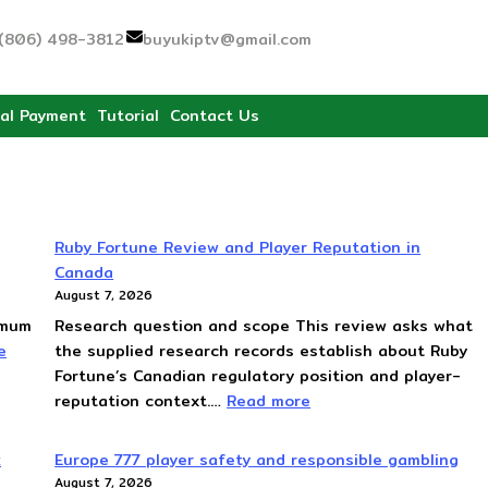
(806) 498-3812
buyukiptv@gmail.com
al Payment
Tutorial
Contact Us
Ruby Fortune Review and Player Reputation in
Canada
August 7, 2026
imum
Research question and scope This review asks what
:
e
the supplied research records establish about Ruby
Spin
Fortune’s Canadian regulatory position and player-
Samurai
:
reputation context.…
Read more
bonuses
Ruby
and
Fortune
k
Europe 777 player safety and responsible gambling
promotions
Review
August 7, 2026