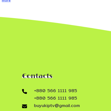
:
more
Webs
Fiables
as
para
Comprar
Esteroides
Contacts
+880 566 1111 985
+880 566 1111 985
buyukiptv@gmail.com