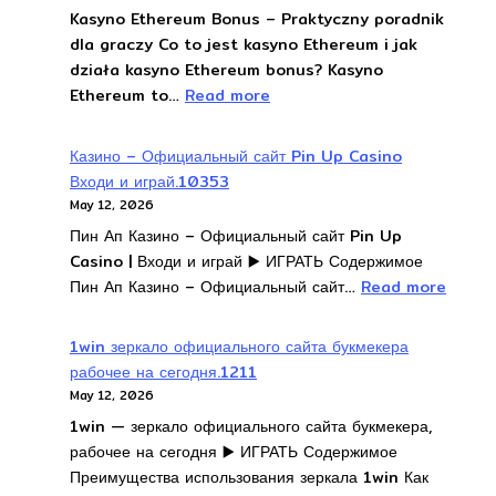
Kasyno Ethereum Bonus – Praktyczny poradnik
dla graczy Co to jest kasyno Ethereum i jak
działa kasyno Ethereum bonus? Kasyno
:
Ethereum to…
Read more
Kasyno
Ethereum
Казино – Официальный сайт Pin Up Casino
bonus
Входи и играй.10353
–
May 12, 2026
rejestracja
Пин Ап Казино – Официальный сайт Pin Up
krok
Casino | Входи и играй ▶️ ИГРАТЬ Содержимое
po
:
Пин Ап Казино – Официальный сайт…
Read more
kroku
Казино
–
1win зеркало официального сайта букмекера
Офици
рабочее на сегодня.1211
сайт
May 12, 2026
Pin
1win — зеркало официального сайта букмекера,
Up
рабочее на сегодня ▶️ ИГРАТЬ Содержимое
Casin
Преимущества использования зеркала 1win Как
Входи