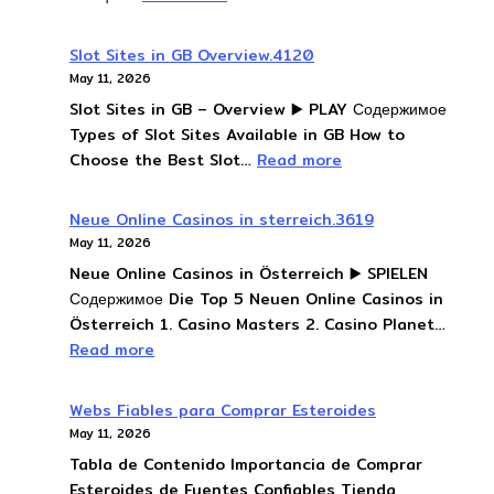
spiele
Sultan
programos
Games
Slot Sites in GB Overview.4120
prisijungimas
Регистрация
May 11, 2026
Įnešimo
бонусы
ir
Slot Sites in GB – Overview ▶️ PLAY Содержимое
и
premijos
Types of Slot Sites Available in GB How to
быстрые
be
:
Choose the Best Slot…
Read more
выплаты.1388
depozito
Slot
Sites
Neue Online Casinos in sterreich.3619
in
May 11, 2026
GB
Neue Online Casinos in Österreich ▶️ SPIELEN
Overview.4120
Содержимое Die Top 5 Neuen Online Casinos in
Österreich 1. Casino Masters 2. Casino Planet…
:
Read more
Neue
Online
Webs Fiables para Comprar Esteroides
Casinos
May 11, 2026
in
Tabla de Contenido Importancia de Comprar
sterreich.3619
Esteroides de Fuentes Confiables Tienda