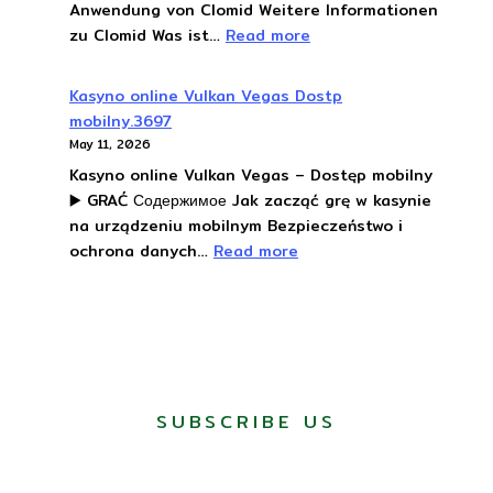
Anwendung von Clomid Weitere Informationen
kontaktu.4067
:
zu Clomid Was ist…
Read more
Clomid:
Positive
Kasyno online Vulkan Vegas Dostp
Effekte
mobilny.3697
und
May 11, 2026
Anwendungsmöglichkei
Kasyno online Vulkan Vegas – Dostęp mobilny
▶️ GRAĆ Содержимое Jak zacząć grę w kasynie
na urządzeniu mobilnym Bezpieczeństwo i
:
ochrona danych…
Read more
Kasyno
online
Vulkan
Vegas
Dostp
mobilny.3697
SUBSCRIBE US