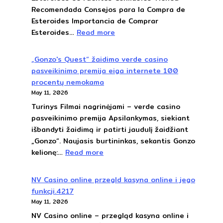
Recomendada Consejos para la Compra de
Esteroides Importancia de Comprar
:
Esteroides…
Read more
Webs
Fiables
„Gonzo's Quest“ žaidimo verde casino
para
pasveikinimo premija eiga internete 100
Comprar
procentų nemokama
Esteroides
May 11, 2026
Turinys Filmai nagrinėjami – verde casino
pasveikinimo premija Apsilankymas, siekiant
išbandyti žaidimą ir patirti jaudulį žaidžiant
„Gonzo“. Naujasis burtininkas, sekantis Gonzo
:
kelionę:…
Read more
„Gonzo's
Quest“
NV Casino online przegld kasyna online i jego
žaidimo
funkcji.4217
verde
May 11, 2026
casino
NV Casino online – przegląd kasyna online i
pasveikinimo