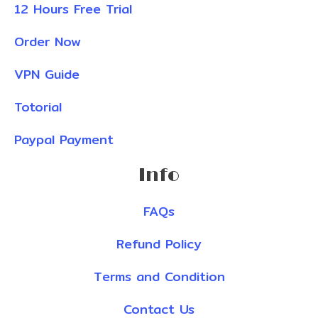
12 Hours Free Trial
Order Now
VPN Guide
Totorial
Paypal Payment
Info
FAQs
Refund Policy
Terms and Condition
Contact Us