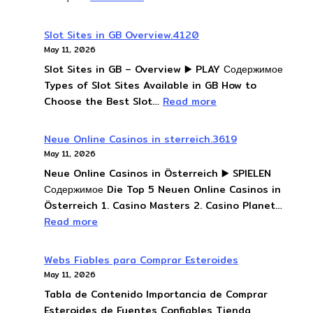
spiele
Sultan
programos
Games
Slot Sites in GB Overview.4120
prisijungimas
Регистрация
May 11, 2026
Įnešimo
бонусы
ir
Slot Sites in GB – Overview ▶️ PLAY Содержимое
и
premijos
Types of Slot Sites Available in GB How to
быстрые
be
:
Choose the Best Slot…
Read more
выплаты.1388
depozito
Slot
Sites
Neue Online Casinos in sterreich.3619
in
May 11, 2026
GB
Neue Online Casinos in Österreich ▶️ SPIELEN
Overview.4120
Содержимое Die Top 5 Neuen Online Casinos in
Österreich 1. Casino Masters 2. Casino Planet…
:
Read more
Neue
Online
Webs Fiables para Comprar Esteroides
Casinos
May 11, 2026
in
Tabla de Contenido Importancia de Comprar
sterreich.3619
Esteroides de Fuentes Confiables Tienda