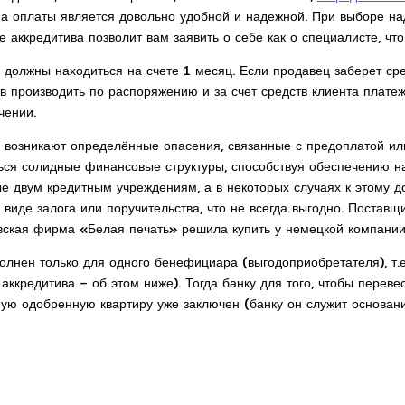
рма оплаты является довольно удобной и надежной. При выборе н
 аккредитива позволит вам заявить о себе как о специалисте, чт
должны находиться на счете 1 месяц. Если продавец заберет сре
тв производить по распоряжению и за счет средств клиента плат
чении.
о, возникают определённые опасения, связанные с предоплатой 
ся солидные финансовые структуры, способствуя обеспечению н
е двум кредитным учреждениям, а в некоторых случаях к этому д
 виде залога или поручительства, что не всегда выгодно. Поставщ
овская фирма «Белая печать» решила купить у немецкой компани
полнен только для одного бенефициара (выгодоприобретателя), т.
ккредитива – об этом ниже). Тогда банку для того, чтобы переве
ную одобренную квартиру уже заключен (банку он служит основан