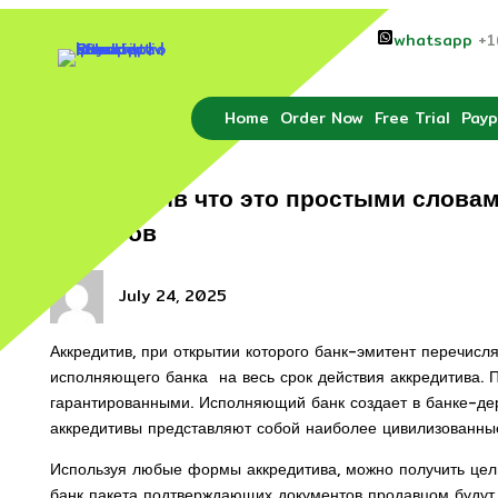
Skip
whatsapp
+1
to
content
Home
Order Now
Free Trial
Payp
Аккредитив что это простыми словам
расчетов
July 24, 2025
Аккредитив, при открытии которого банк-эмитент перечисл
исполняющего банка на весь срок действия аккредитива. 
гарантированными. Исполняющий банк создает в банке-дер
аккредитивы представляют собой наиболее цивилизованные
Используя любые формы аккредитива, можно получить целы
банк пакета подтверждающих документов продавцом будут 