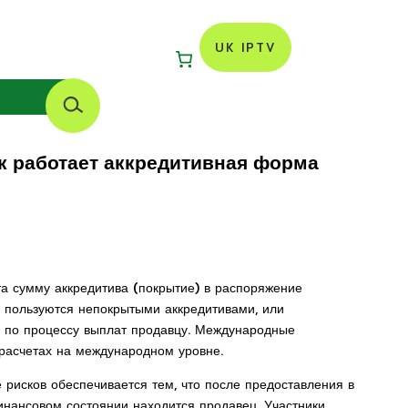
UK IPTV
S
e
a
r
ак работает аккредитивная форма
c
h
та сумму аккредитива (покрытие) в распоряжение
е пользуются непокрытыми аккредитивами, или
о по процессу выплат продавцу. Международные
расчетах на международном уровне.
рисков обеспечивается тем, что после предоставления в
инансовом состоянии находится продавец. Участники