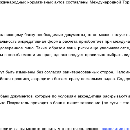
еждународных нормативных актов составлены Международной Торг
сполняющему банку необходимые документы, то он может получить
ктуальность аккредитивная форма расчета приобретает при междун
доверенное лицо. Таким образом ваши риски еще увеличиваются, 
ны в незыблемости их прав, однако следует правильно выбрать в
гут быть изменены без согласия заинтересованных сторон. Напомн
йская практика, аккредитив бывает сразу нескольких видов. Соде
банк документов, которые по условиям аккредитива раскрывают/и
что Покупатель приходит в банк и пишет заявление (по сути – это
кредитивы, вы можете решить, что это очень сложно,
аккредитив эт