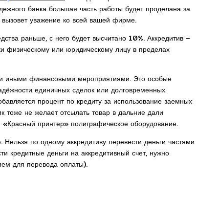
адежного банка большая часть работы будет проделана за
о вызовет уважение ко всей вашей фирме.
дства раньше, с него будет высчитано 10%. Аккредитив –
ежи физическому или юридическому лицу в пределах
или иными финансовыми мероприятиями. Это особые
адёжности единичных сделок или долговременных
обавляется процент по кредиту за использование заемных
ик тоже не желает отсылать товар в дальние дали
и «Красный принтер» полиграфическое оборудование.
е. Нельзя по одному аккредитиву перевести деньги частями
сти кредитные деньги на аккредитивный счет, нужно
ием для перевода оплаты).