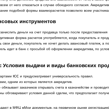
всем от него отказаться в случае обоюдного согласия. Аккредит
вание подобной формы взаиморасчетов позволило всем участника
ансовых инструментов
ачислить деньги на счет продавца только после предоставления 
дитивная форма расчетов употребляется, когда покупатель и про
ь свои деньги, покупатель не хочет делать авансовый платеж, а 
ель идет в банк с просьбой об оформлении аккредитива, по усло
: Условия выдачи и виды банковских про
артами ICC и предусматривает универсальность правил.
ми, одним из которых является аккредитив.
обязывает заказчиков открывать счета в казначействе и проводить
роны обговаривают условия данной сделки, что предполагает пол
редают в МФЦ «Мои документы», на первичном рынке регистрацие