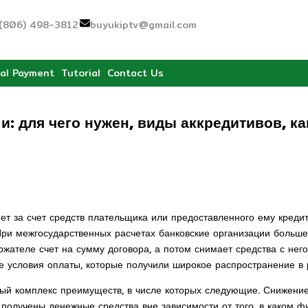
(806) 498-3812
buyukiptv@gmail.com
al Payment
Tutorial
Contact Us
и: для чего нужен, виды аккредитивов, к
яет за счет средств плательщика или предоставленного ему креди
При межгосударственных расчетах банковские организации больш
жателе счет на сумму договора, а потом снимает средства с нег
 условия оплаты, которые получили широкое распространение в 
й комплекс преимуществ, в числе которых следующие. Снижение 
получены денежные средства вне зависимости от того, в каком ф