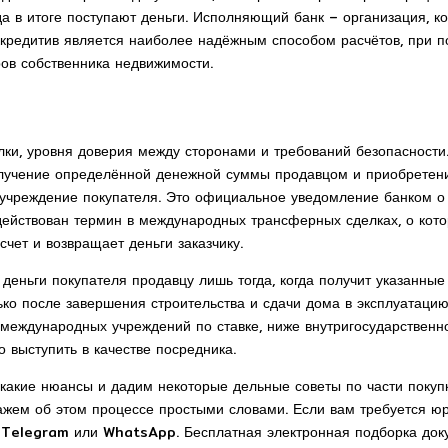
уда в итоге поступают деньги. Исполняющий банк – организация, ко
кредитив является наиболее надёжным способом расчётов, при п
ров собственника недвижимости.
ки, уровня доверия между сторонами и требований безопасности.
олучение определённой денежной суммы продавцом и приобретени
 учреждение покупателя. Это официальное уведомление банком о 
йствован термин в международных трансферных сделках, о котор
чет и возвращает деньги заказчику.
 деньги покупателя продавцу лишь тогда, когда получит указанные
ко после завершения строительства и сдачи дома в эксплуатацию
 международных учреждений по ставке, ниже внутригосударственн
о выступить в качестве посредника.
акие нюансы и дадим некоторые дельные советы по части покупки
ажем об этом процессе простыми словами. Если вам требуется ю
в Telegram или WhatsApp. Бесплатная электронная подборка доку