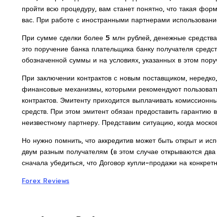
пройти всю процедуру, вам станет понятно, что такая фо
вас. При работе с иностранными партнерами использование
При сумме сделки более 5 млн рублей, денежные средства 
это поручение банка плательщика банку получателя средс
обозначенной суммы и на условиях, указанных в этом пору
При заключении контрактов с новым поставщиком, нередк
финансовые механизмы, которыми рекомендуют пользовать
контрактов. Эмитенту приходится выплачивать комиссионны
средств. При этом эмитент обязан предоставить гарантию в
неизвестному партнеру. Представим ситуацию, когда моск
Но нужно помнить, что аккредитив может быть открыт и ис
двум разным получателям (в этом случае открываются два а
сначала убедиться, что Договор купли-продажи на конкрет
Forex Reviews