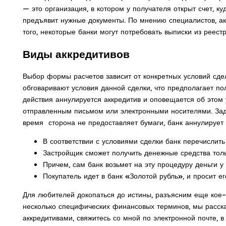
— это организация, в котором у получателя открыт счет, к
предъявит нужные документы. По мнению специалистов, ак
того, некоторые банки могут потребовать выписки из реест
Виды аккредитивов
Выбор формы расчетов зависит от конкретных условий сдел
обговаривают условия данной сделки, что предполагает п
действия аннулируется аккредитив и оповещается об этом
отправленным письмом или электронными носителями. Заде
время сторона не предоставляет бумаги, банк аннулирует с
В соответствии с условиями сделки банк перечислить
Застройщик сможет получить денежные средства толь
Причем, сам банк возьмет на эту процедуру деньги у
Покупатель идет в банк «Золотой рубль», и просит ег
Для любителей докопаться до истины, разъясним еще кое-к
несколько специфических финансовых терминов, мы расск
аккредитивами, свяжитесь со мной по электронной почте, 