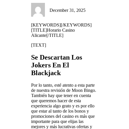
December 31, 2025
[KEYWORDS][/KEYWORDS]
[TITLE]Horario Casino
Alicante[/TITLE]
[TEXT]
Se Descartan Los
Jokers En El
Blackjack
Por lo tanto, esté atento a esta parte
de nuestra revisión de Moon Bingo.
También hay que tener en cuenta
que queremos hacer de esta
experiencia algo grato y es por ello
que estar al tanto de los bonos y
promociones del casino es más que
importante para que elijas las
mejores y más lucrativas ofertas y