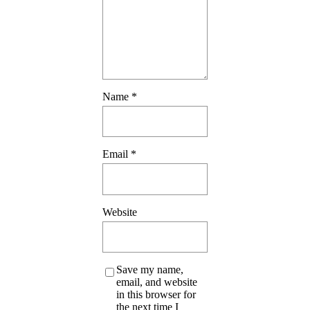
Name
*
Email
*
Website
Save my name,
email, and website
in this browser for
the next time I