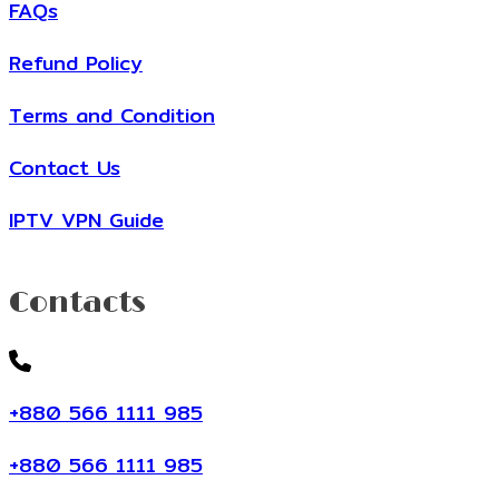
FAQs
Refund Policy
Terms and Condition
Contact Us
IPTV VPN Guide
Contacts
+880 566 1111 985
+880 566 1111 985