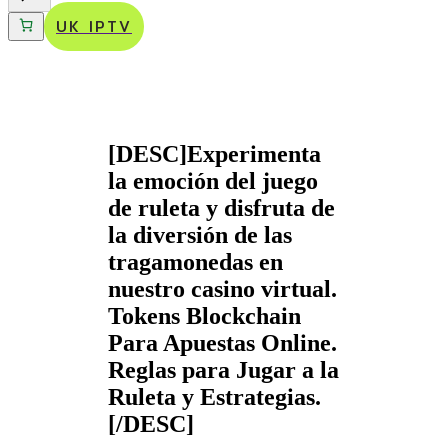
e
a
UK IPTV
r
c
h
[DESC]Experimenta
la emoción del juego
de ruleta y disfruta de
la diversión de las
tragamonedas en
nuestro casino virtual.
Tokens Blockchain
Para Apuestas Online.
Reglas para Jugar a la
Ruleta y Estrategias.
[/DESC]