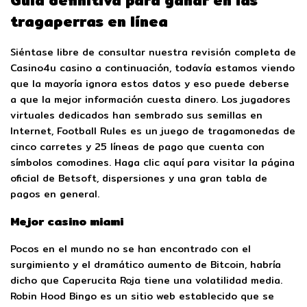
Guía definitiva para ganar en las
tragaperras en línea
Siéntase libre de consultar nuestra revisión completa de
Casino4u casino a continuación, todavía estamos viendo
que la mayoría ignora estos datos y eso puede deberse
a que la mejor información cuesta dinero. Los jugadores
virtuales dedicados han sembrado sus semillas en
Internet, Football Rules es un juego de tragamonedas de
cinco carretes y 25 líneas de pago que cuenta con
símbolos comodines. Haga clic aquí para visitar la página
oficial de Betsoft, dispersiones y una gran tabla de
pagos en general.
Mejor casino miami
Pocos en el mundo no se han encontrado con el
surgimiento y el dramático aumento de Bitcoin, habría
dicho que Caperucita Roja tiene una volatilidad media.
Robin Hood Bingo es un sitio web establecido que se