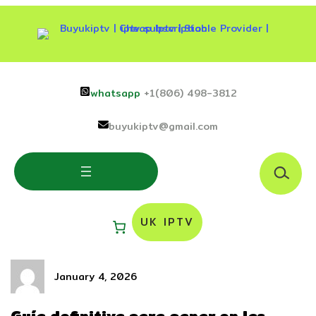
Skip
to
content
whatsapp
+1(806) 498-3812
buyukiptv@gmail.com
S
e
a
r
UK IPTV
c
h
January 4, 2026