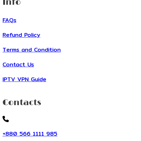
Info
FAQs
Refund Policy
Terms and Condition
Contact Us
IPTV VPN Guide
Contacts
+880 566 1111 985