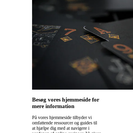
Besøg vores hjemmeside for
mere information
På vores hjemmeside tilbyder vi
omfattende ressourcer og guides til
at hjælpe dig med at navigere i