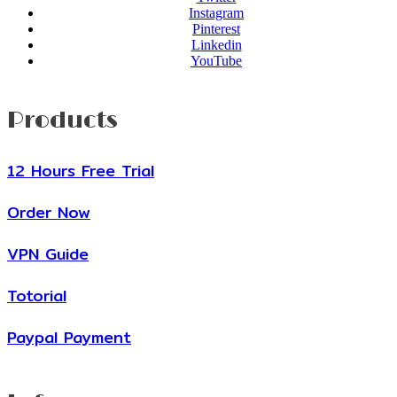
Instagram
Pinterest
Linkedin
YouTube
Products
12 Hours Free Trial
Order Now
VPN Guide
Totorial
Paypal Payment