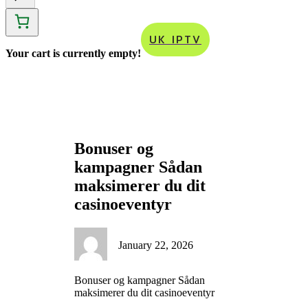
e
a
r
UK IPTV
c
h
Your cart is currently empty!
Bonuser og
kampagner Sådan
maksimerer du dit
casinoeventyr
January 22, 2026
Bonuser og kampagner Sådan
maksimerer du dit casinoeventyr