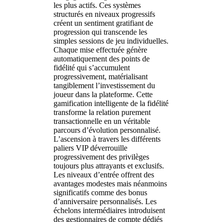
les plus actifs. Ces systèmes
structurés en niveaux progressifs
créent un sentiment gratifiant de
progression qui transcende les
simples sessions de jeu individuelles.
Chaque mise effectuée génère
automatiquement des points de
fidélité qui s’accumulent
progressivement, matérialisant
tangiblement l’investissement du
joueur dans la plateforme. Cette
gamification intelligente de la fidélité
transforme la relation purement
transactionnelle en un véritable
parcours d’évolution personnalisé.
L’ascension à travers les différents
paliers VIP déverrouille
progressivement des privilèges
toujours plus attrayants et exclusifs.
Les niveaux d’entrée offrent des
avantages modestes mais néanmoins
significatifs comme des bonus
d’anniversaire personnalisés. Les
échelons intermédiaires introduisent
des gestionnaires de compte dédiés